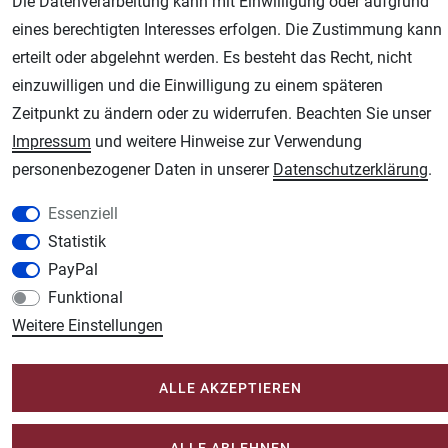
Die Datenverarbeitung kann mit Einwilligung oder aufgrund
AGB
Widerrufsrecht
Datenschutz
Impressum
eines berechtigten Interesses erfolgen. Die Zustimmung kann
erteilt oder abgelehnt werden. Es besteht das Recht, nicht
Unsere weiteren Shops:
einzuwilligen und die Einwilligung zu einem späteren
Zeitpunkt zu ändern oder zu widerrufen. Beachten Sie unser
Schmincke-City.de
Impressum
und weitere Hinweise zur Verwendung
Schmincke Künstlerfarben das Gesamtsortiment
personenbezogener Daten in unserer
Daten­schutz­erklärung
.
Plotter-City.com
Schneideplotter, Transferpressen, Siebdruck und Plotterfolien
Essenziell
Modellbau-City.com
Statistik
Military + Tabletop Plastikmodelle und Modellbau Farben - Bringen Sie Farbe ins
PayPal
Spiel.
Funktional
Im-Shop-kaufen.de
Weitere Einstellungen
Küchen Zubehör - Haus/Garten - Tierbedarf
ALLE AKZEPTIEREN