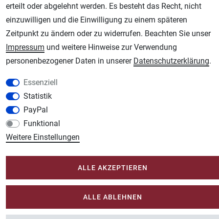
erteilt oder abgelehnt werden. Es besteht das Recht, nicht
Unsere weiteren Shops:
einzuwilligen und die Einwilligung zu einem späteren
Schmincke-City.de
Zeitpunkt zu ändern oder zu widerrufen. Beachten Sie unser
Schmincke Künstlerfarben das Gesamtsortiment
Impressum
und weitere Hinweise zur Verwendung
Plotter-City.com
personenbezogener Daten in unserer
Daten­schutz­erklärung
.
Schneideplotter, Transferpressen, Siebdruck und Plotterfolien
Essenziell
Modellbau-City.com
Statistik
Military + Tabletop Plastikmodelle und Modellbau Farben - Bringen Sie Farbe ins
PayPal
Spiel.
Funktional
Im-Shop-kaufen.de
Weitere Einstellungen
Küchen Zubehör - Haus/Garten - Tierbedarf
ALLE AKZEPTIEREN
ALLE ABLEHNEN