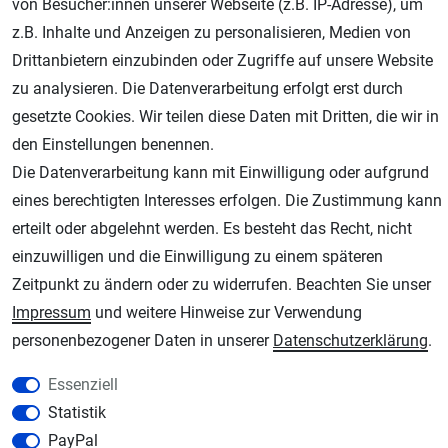
von Besucher:innen unserer Webseite (z.B. IP-Adresse), um
Geprüfter Shop
z.B. Inhalte und Anzeigen zu personalisieren, Medien von
Drittanbietern einzubinden oder Zugriffe auf unsere Website
zu analysieren. Die Datenverarbeitung erfolgt erst durch
gesetzte Cookies. Wir teilen diese Daten mit Dritten, die wir in
den Einstellungen benennen.
Die Datenverarbeitung kann mit Einwilligung oder aufgrund
eines berechtigten Interesses erfolgen. Die Zustimmung kann
erteilt oder abgelehnt werden. Es besteht das Recht, nicht
AGB
Widerrufsrecht
Datenschutz
Impressum
einzuwilligen und die Einwilligung zu einem späteren
Zeitpunkt zu ändern oder zu widerrufen. Beachten Sie unser
Unsere weiteren Shops:
Impressum
und weitere Hinweise zur Verwendung
Schmincke-City.de
personenbezogener Daten in unserer
Daten­schutz­erklärung
.
Schmincke Künstlerfarben das Gesamtsortiment
Essenziell
Plotter-City.com
Statistik
Schneideplotter, Transferpressen, Siebdruck und Plotterfolien
PayPal