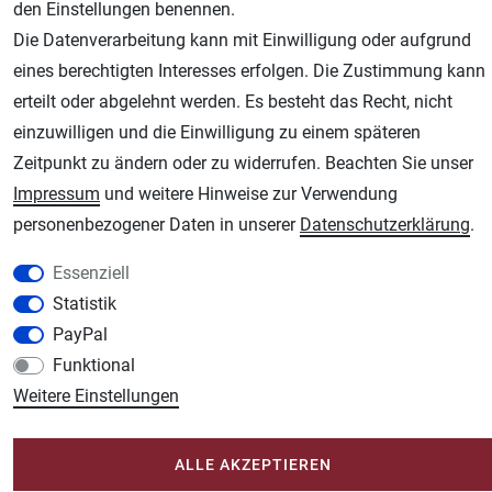
den Einstellungen benennen.
Die Datenverarbeitung kann mit Einwilligung oder aufgrund
eines berechtigten Interesses erfolgen. Die Zustimmung kann
erteilt oder abgelehnt werden. Es besteht das Recht, nicht
AGB
Widerrufsrecht
Datenschutz
Impressum
einzuwilligen und die Einwilligung zu einem späteren
Unsere weiteren Shops:
Zeitpunkt zu ändern oder zu widerrufen. Beachten Sie unser
Impressum
und weitere Hinweise zur Verwendung
Schmincke-City.de
personenbezogener Daten in unserer
Daten­schutz­erklärung
.
Schmincke Künstlerfarben das Gesamtsortiment
Plotter-City.com
Essenziell
Schneideplotter, Transferpressen, Siebdruck und Plotterfolien
Statistik
Modellbau-City.com
PayPal
Military + Tabletop Plastikmodelle und Modellbau Farben - Bringen Sie Farbe ins
Funktional
Spiel.
Weitere Einstellungen
Im-Shop-kaufen.de
Küchen Zubehör - Haus/Garten - Tierbedarf
ALLE AKZEPTIEREN