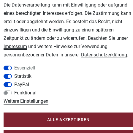
Die Datenverarbeitung kann mit Einwilligung oder aufgrund
eines berechtigten Interesses erfolgen. Die Zustimmung kann
Unsere weiteren Shops:
erteilt oder abgelehnt werden. Es besteht das Recht, nicht
Schmincke-City.de
einzuwilligen und die Einwilligung zu einem späteren
Schmincke Künstlerfarben das Gesamtsortiment
Zeitpunkt zu ändern oder zu widerrufen. Beachten Sie unser
Plotter-City.com
Impressum
und weitere Hinweise zur Verwendung
Schneideplotter, Transferpressen, Siebdruck und Plotterfolien
personenbezogener Daten in unserer
Daten­schutz­erklärung
.
Modellbau-City.com
Essenziell
Military + Tabletop Plastikmodelle und Modellbau Farben - Bringen Sie Farbe ins
Spiel.
Statistik
Im-Shop-kaufen.de
PayPal
Küchen Zubehör - Haus/Garten - Tierbedarf
Funktional
Weitere Einstellungen
ALLE AKZEPTIEREN