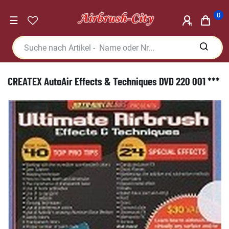
0
☰
CREATEX AutoAir Effects & Techniques DVD 220 001 ***