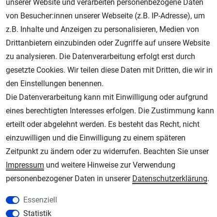
unserer Website und verarbeiten personenbezogene Daten
von Besucher:innen unserer Webseite (z.B. IP-Adresse), um
Geprüfter Shop
z.B. Inhalte und Anzeigen zu personalisieren, Medien von
Drittanbietern einzubinden oder Zugriffe auf unsere Website
zu analysieren. Die Datenverarbeitung erfolgt erst durch
gesetzte Cookies. Wir teilen diese Daten mit Dritten, die wir in
den Einstellungen benennen.
Die Datenverarbeitung kann mit Einwilligung oder aufgrund
eines berechtigten Interesses erfolgen. Die Zustimmung kann
erteilt oder abgelehnt werden. Es besteht das Recht, nicht
AGB
Widerrufsrecht
Datenschutz
Impressum
einzuwilligen und die Einwilligung zu einem späteren
Zeitpunkt zu ändern oder zu widerrufen. Beachten Sie unser
Unsere weiteren Shops:
Impressum
und weitere Hinweise zur Verwendung
Schmincke-City.de
personenbezogener Daten in unserer
Daten­schutz­erklärung
.
Schmincke Künstlerfarben das Gesamtsortiment
Essenziell
Plotter-City.com
Statistik
Schneideplotter, Transferpressen, Siebdruck und Plotterfolien