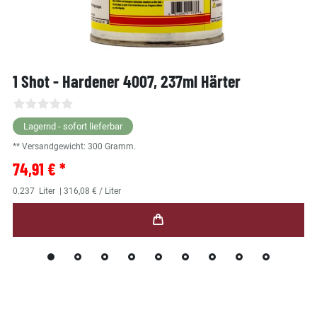
1 Shot - Hardener 4007, 237ml Härter
Lagernd - sofort lieferbar
** Versandgewicht:
300
Gramm.
74,91 € *
0.237
Liter
| 316,08 € / Liter