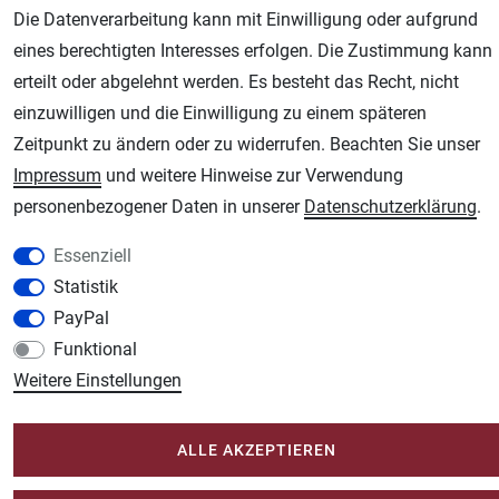
Die Datenverarbeitung kann mit Einwilligung oder aufgrund
eines berechtigten Interesses erfolgen. Die Zustimmung kann
AGB
Widerrufsrecht
Datenschutz
Impressum
erteilt oder abgelehnt werden. Es besteht das Recht, nicht
einzuwilligen und die Einwilligung zu einem späteren
Unsere weiteren Shops:
Zeitpunkt zu ändern oder zu widerrufen. Beachten Sie unser
Impressum
und weitere Hinweise zur Verwendung
Schmincke-City.de
personenbezogener Daten in unserer
Daten­schutz­erklärung
.
Schmincke Künstlerfarben das Gesamtsortiment
Plotter-City.com
Essenziell
Schneideplotter, Transferpressen, Siebdruck und Plotterfolien
Statistik
Modellbau-City.com
PayPal
Military + Tabletop Plastikmodelle und Modellbau Farben - Bringen Sie Farbe ins
Funktional
Spiel.
Weitere Einstellungen
Im-Shop-kaufen.de
Küchen Zubehör - Haus/Garten - Tierbedarf
ALLE AKZEPTIEREN