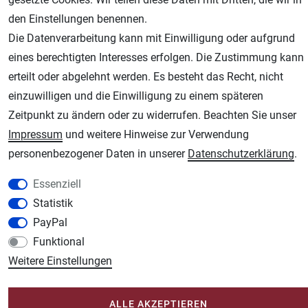
den Einstellungen benennen.
Die Datenverarbeitung kann mit Einwilligung oder aufgrund
eines berechtigten Interesses erfolgen. Die Zustimmung kann
AGB
Widerrufsrecht
Datenschutz
Impressum
erteilt oder abgelehnt werden. Es besteht das Recht, nicht
einzuwilligen und die Einwilligung zu einem späteren
Unsere weiteren Shops:
Zeitpunkt zu ändern oder zu widerrufen. Beachten Sie unser
Schmincke-City.de
Impressum
und weitere Hinweise zur Verwendung
Schmincke Künstlerfarben das Gesamtsortiment
personenbezogener Daten in unserer
Daten­schutz­erklärung
.
Plotter-City.com
Essenziell
Schneideplotter, Transferpressen, Siebdruck und Plotterfolien
Statistik
Modellbau-City.com
PayPal
Military + Tabletop Plastikmodelle und Modellbau Farben - Bringen Sie Farbe ins
Funktional
Spiel.
Weitere Einstellungen
Im-Shop-kaufen.de
Küchen Zubehör - Haus/Garten - Tierbedarf
ALLE AKZEPTIEREN