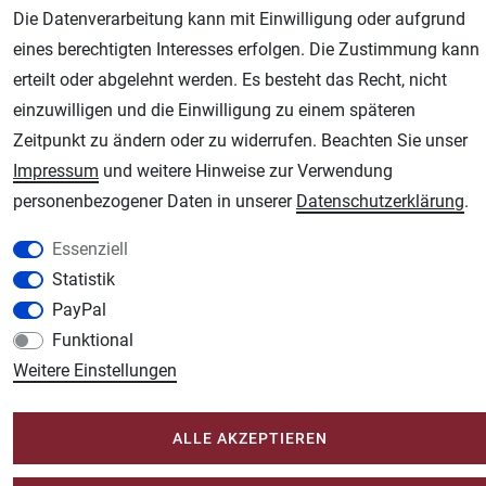
Die Datenverarbeitung kann mit Einwilligung oder aufgrund
eines berechtigten Interesses erfolgen. Die Zustimmung kann
AGB
Widerrufsrecht
Datenschutz
Impressum
erteilt oder abgelehnt werden. Es besteht das Recht, nicht
einzuwilligen und die Einwilligung zu einem späteren
Unsere weiteren Shops:
Zeitpunkt zu ändern oder zu widerrufen. Beachten Sie unser
Impressum
und weitere Hinweise zur Verwendung
Schmincke-City.de
personenbezogener Daten in unserer
Daten­schutz­erklärung
.
Schmincke Künstlerfarben das Gesamtsortiment
Plotter-City.com
Essenziell
Schneideplotter, Transferpressen, Siebdruck und Plotterfolien
Statistik
Modellbau-City.com
PayPal
Military + Tabletop Plastikmodelle und Modellbau Farben - Bringen Sie Farbe ins
Funktional
Spiel.
Weitere Einstellungen
Im-Shop-kaufen.de
Küchen Zubehör - Haus/Garten - Tierbedarf
ALLE AKZEPTIEREN