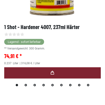
1 Shot - Hardener 4007, 237ml Härter
Lagernd - sofort lieferbar
** Versandgewicht:
300
Gramm.
74,91 € *
0.237
Liter
| 316,08 € / Liter