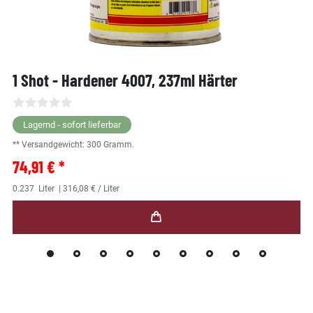
1 Shot - Hardener 4007, 237ml Härter
Lagernd - sofort lieferbar
** Versandgewicht:
300
Gramm.
74,91 € *
0.237
Liter
| 316,08 € / Liter