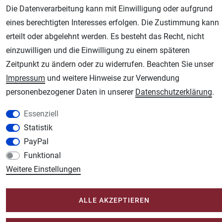
Die Datenverarbeitung kann mit Einwilligung oder aufgrund
eines berechtigten Interesses erfolgen. Die Zustimmung kann
AGB
Widerrufsrecht
Datenschutz
Impressum
erteilt oder abgelehnt werden. Es besteht das Recht, nicht
einzuwilligen und die Einwilligung zu einem späteren
Unsere weiteren Shops:
Zeitpunkt zu ändern oder zu widerrufen. Beachten Sie unser
Impressum
und weitere Hinweise zur Verwendung
Schmincke-City.de
personenbezogener Daten in unserer
Daten­schutz­erklärung
.
Schmincke Künstlerfarben das Gesamtsortiment
Plotter-City.com
Essenziell
Schneideplotter, Transferpressen, Siebdruck und Plotterfolien
Statistik
Modellbau-City.com
PayPal
Military + Tabletop Plastikmodelle und Modellbau Farben - Bringen Sie Farbe ins
Funktional
Spiel.
Weitere Einstellungen
Im-Shop-kaufen.de
Küchen Zubehör - Haus/Garten - Tierbedarf
ALLE AKZEPTIEREN