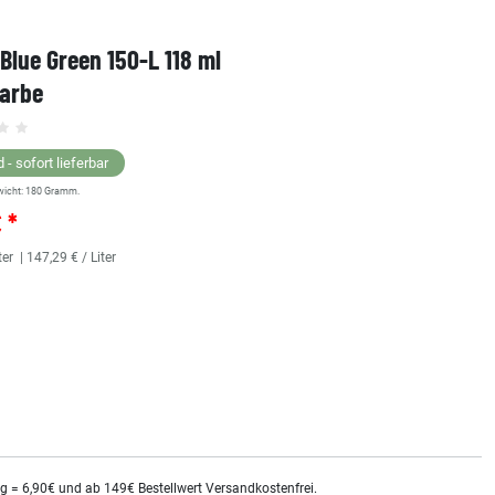
 Blue Green 150-L 118 ml
1 Shot Bright Red 104-L 
farbe
Linierfarbe
 - sofort lieferbar
Lagernd - sofort lieferbar
wicht:
180
Gramm.
** Versandgewicht:
180
Gramm.
€ *
25,36 € *
ter
| 147,29 € / Liter
118
Milliliter
| 214,92 € / Liter
kg = 6,90€ und ab 149€ Bestellwert Versandkostenfrei.