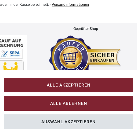
rden in der Kasse berechnet). -
Versandinformationen
Geprüfter Shop
ALLE AKZEPTIEREN
Impressum
ALLE ABLEHNEN
Im-Shop-kaufen.de
AUSWAHL AKZEPTIEREN
n Sie Farbe ins Spiel.
Küchen Zubehör - Haus/Garten - Tierbedarf