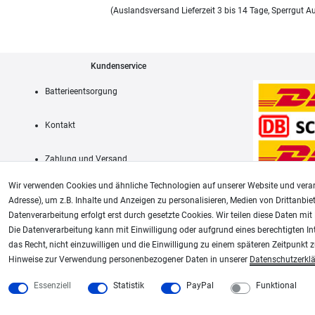
(Auslandsversand Lieferzeit 3 bis 14 Tage, Sperrgut A
Kundenservice
Batterieentsorgung
Kontakt
Zahlung und Versand
Wir verwenden Cookies und ähnliche Technologien auf unserer Website und verar
Adresse), um z.B. Inhalte und Anzeigen zu personalisieren, Medien von Drittanbie
Datenverarbeitung erfolgt erst durch gesetzte Cookies. Wir teilen diese Daten mit 
AGB
Die Datenverarbeitung kann mit Einwilligung oder aufgrund eines berechtigten In
das Recht, nicht einzuwilligen und die Einwilligung zu einem späteren Zeitpunkt 
Unsere weiteren Shops:
Hinweise zur Verwendung personenbezogener Daten in unserer
Daten­schutz­erkl
Schmincke-City.de
Plotter-City.com
Essenziell
Statistik
PayPal
Funktional
Schmincke Künstlerfarben das Gesamtsortiment
Schneideplotter, Transferpr