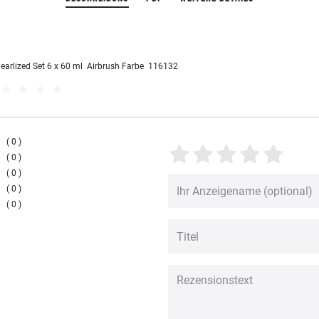
earlized Set 6 x 60 ml Airbrush Farbe 116132
0
0
0
0
0