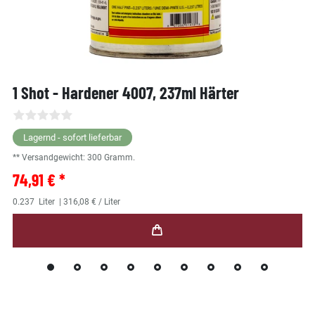
1 Shot - Hardener 4007, 237ml Härter
Lagernd - sofort lieferbar
** Versandgewicht:
300
Gramm.
74,91 € *
0.237
Liter
| 316,08 € / Liter