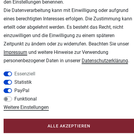
den Einstellungen benennen.
Die Datenverarbeitung kann mit Einwilligung oder aufgrund
eines berechtigten Interesses erfolgen. Die Zustimmung kann
AGB
Widerrufsrecht
Datenschutz
Impressum
erteilt oder abgelehnt werden. Es besteht das Recht, nicht
einzuwilligen und die Einwilligung zu einem späteren
Unsere weiteren Shops:
Zeitpunkt zu ändern oder zu widerrufen. Beachten Sie unser
Impressum
und weitere Hinweise zur Verwendung
Schmincke-City.de
personenbezogener Daten in unserer
Daten­schutz­erklärung
.
Schmincke Künstlerfarben das Gesamtsortiment
Plotter-City.com
Essenziell
Schneideplotter, Transferpressen, Siebdruck und Plotterfolien
Statistik
Modellbau-City.com
PayPal
Military + Tabletop Plastikmodelle und Modellbau Farben - Bringen Sie Farbe ins
Funktional
Spiel.
Weitere Einstellungen
Im-Shop-kaufen.de
Küchen Zubehör - Haus/Garten - Tierbedarf
ALLE AKZEPTIEREN