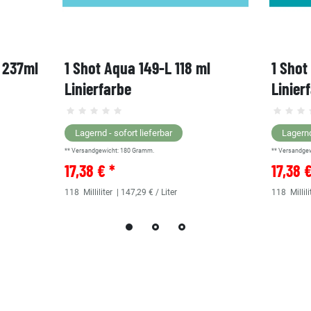
, 237ml
1 Shot Aqua 149-L 118 ml
1 Shot
Linierfarbe
Linier
Lagernd - sofort lieferbar
Lagernd
** Versandgewicht:
180
Gramm.
** Versandge
17,38 € *
17,38 
118
Milliliter
| 147,29 € / Liter
118
Millili