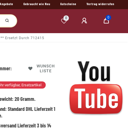
Angebote
Gebraucht wie Neu
Gutscheine
Vertrag widerrufen
0
0
 *** Ersetzt Durch 712415
WUNSCH
ummer:
LISTE
hr verfügbar, Ersatzartikel
ewicht:
20
Gramm.
and:
Standard DHL Lieferzeit 1
e.
versand Lieferzeit 3 bis 14