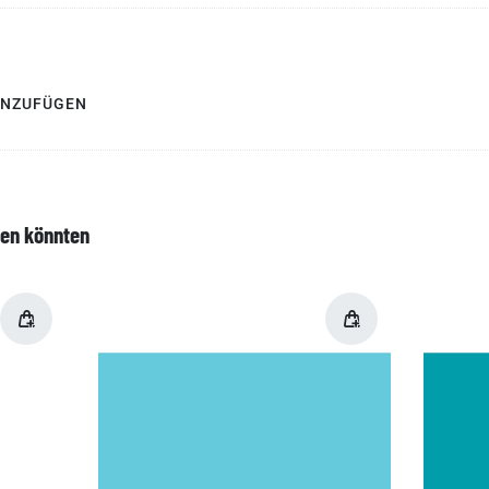
INZUFÜGEN
len könnten