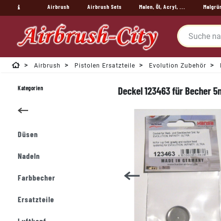
Airbrush
Airbrush Sets
Malen, Öl, Acryl, ...
Malgrü
Airbrush
Pistolen Ersatzteile
Evolution Zubehör
Kategorien
Deckel 123463 für Becher 5ml
Düsen
Nadeln
Farbbecher
Ersatzteile
Luftkopf