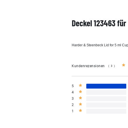
Deckel 123463 für
Harder & Steenbeck Lid for 5 ml Cu
Kundenrezensionen
(3)
5
4
3
2
1