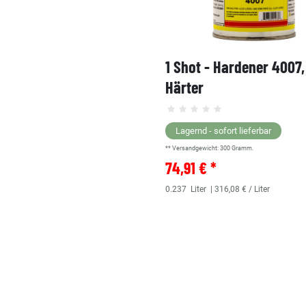
1 Shot - Hardener 4007
Härter
Lagernd - sofort lieferbar
** Versandgewicht:
300
Gramm.
74,91 € *
0.237
Liter
| 316,08 € / Liter