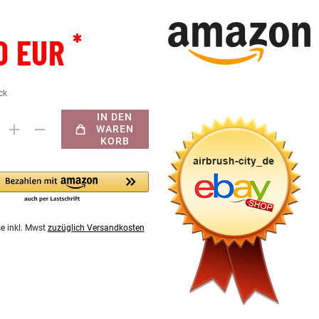
*
0 EUR
ck
IN DEN
WAREN
KORB
se inkl. Mwst
zuzüglich Versandkosten