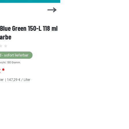
 Blue Green 150-L 118 ml
1 Shot Bright Red 104-L 
farbe
Linierfarbe
 - sofort lieferbar
Lagernd - sofort lieferbar
wicht:
180
Gramm.
** Versandgewicht:
180
Gramm.
€ *
25,36 € *
ter
| 147,29 € / Liter
118
Milliliter
| 214,92 € / Liter