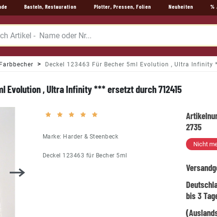
nde
Basteln, Restauration
Plotter, Pressen, Folien
Neuheiten
% 
Farbbecher
Deckel 123463 Für Becher 5ml Evolution , Ultra Infinity
 Evolution , Ultra Infinity *** ersetzt durch 712415
Artikeln
2735
Marke:
Harder & Steenbeck
Nicht me
Deckel 123463 für Becher 5ml
Versandg
Deutschl
bis 3 Tag
(Auslands