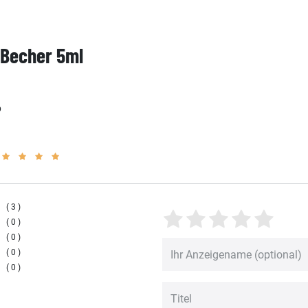
 Becher 5ml
p
3
0
0
0
0