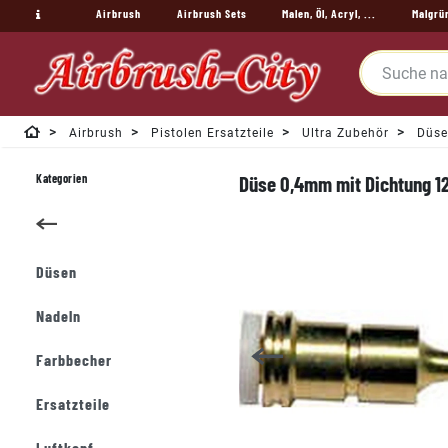
Airbrush
Airbrush Sets
Malen, Öl, Acryl, ...
Malgrü
Airbrush
Pistolen Ersatzteile
Ultra Zubehör
Düse
Kategorien
Düse 0,4mm mit Dichtung 12
Düsen
Nadeln
Farbbecher
Ersatzteile
Luftkopf