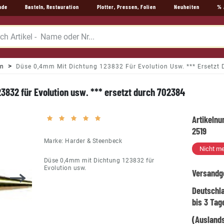
nde
Basteln, Restauration
Plotter, Pressen, Folien
Neuheiten
% 
n
Düse 0,4mm Mit Dichtung 123832 Für Evolution Usw. *** Ersetzt
3832 für Evolution usw. *** ersetzt durch 702384
Artikeln
2519
Marke:
Harder & Steenbeck
Nicht me
Düse 0,4mm mit Dichtung 123832 für
Evolution usw.
Versandg
Deutschl
bis 3 Tag
(Auslands