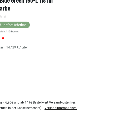
 Blue Green 150-L 118 ml
1 Shot Bright Red 104-L 
farbe
Linierfarbe
 - sofort lieferbar
Lagernd - sofort lieferbar
wicht:
180
Gramm.
** Versandgewicht:
180
Gramm.
€ *
25,36 € *
ter
| 147,29 € / Liter
118
Milliliter
| 214,92 € / Liter
kg = 6,90€ und ab 149€ Bestellwert Versandkostenfrei.
rden in der Kasse berechnet). -
Versandinformationen