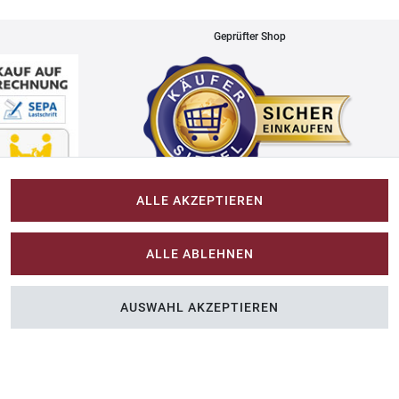
Geprüfter Shop
ALLE AKZEPTIEREN
Impressum
ALLE ABLEHNEN
Im-Shop-kaufen.de
AUSWAHL AKZEPTIEREN
n Sie Farbe ins Spiel.
Küchen Zubehör - Haus/Garten - Tierbedarf