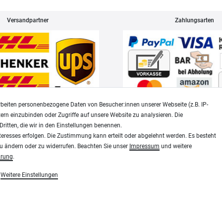
Versandpartner
Zahlungsarten
beiten personenbezogene Daten von Besucher:innen unserer Webseite (z.B. IP-
tern einzubinden oder Zugriffe auf unsere Website zu analysieren. Die
Dritten, die wir in den Einstellungen benennen.
Widerrufsrecht
Datenschutz
teresses erfolgen. Die Zustimmung kann erteilt oder abgelehnt werden. Es besteht
zu ändern oder zu widerrufen. Beachten Sie unser
Impressum
und weitere
ärung
.
Modellbau-City.com
Weitere Einstellungen
essen, Siebdruck und Plotterfolien
Military + Tabletop Plastikmodelle und Modellbau Farben - Bringe