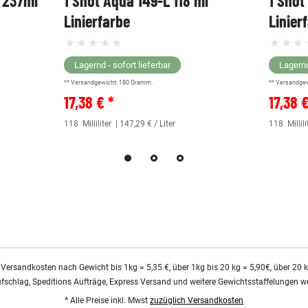
, 237ml
1 Shot Aqua 149-L 118 ml
1 Shot
Linierfarbe
Linier
Lagernd - sofort lieferbar
Lagernd
** Versandgewicht:
180
Gramm.
** Versandge
17,38 € *
17,38 
118
Milliliter
| 147,29 € / Liter
118
Millili
 Versandkosten nach Gewicht bis 1kg = 5,35 €, über 1kg bis 20 kg = 5,90€, über 20 
ufschlag, Speditions Aufträge, Express Versand und weitere Gewichtsstaffelungen we
* Alle Preise inkl. Mwst
zuzüglich Versandkosten