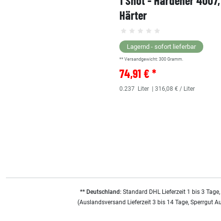
1 Shot - Hardener 4007
Härter
Lagernd - sofort lieferbar
** Versandgewicht:
300
Gramm.
74,91 € *
0.237
Liter
| 316,08 € / Liter
** Deutschland:
Standard DHL Lieferzeit 1 bis 3 Tage,
(Auslandsversand Lieferzeit 3 bis 14 Tage, Sperrgut A