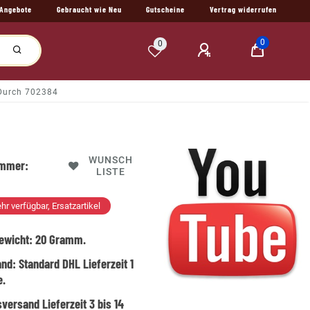
Angebote
Gebraucht wie Neu
Gutscheine
Vertrag widerrufen
0
0
 Durch 702384
WUNSCH
ummer:
LISTE
hr verfügbar, Ersatzartikel
ewicht:
20
Gramm.
and:
Standard DHL Lieferzeit 1
e.
versand Lieferzeit 3 bis 14