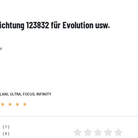
chtung 123832 für Evolution usw.
ür
a
LANI, ULTRA, FOCUS, INFINITY
1
0