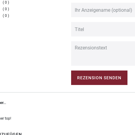
0
0
0
REZENSION SENDEN
r...
er top!
NZUFÜGEN