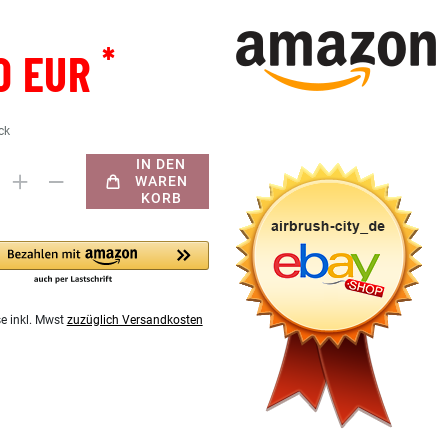
*
0 EUR
ck
IN DEN
WAREN
KORB
se inkl. Mwst
zuzüglich Versandkosten