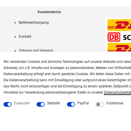
Kundenservice
Batterieentsorgung
Kontakt
Zahlung und Versand
Wir verwenden Cookies und ähnliche Technologien auf unserer Website und verar
Adresse), um z.B. Inhalte und Anzeigen zu personalisieren, Medien von Drittanbie
Datenverarbeitung erfolgt erst durch gesetzte Cookies. Wir teilen diese Daten mit 
AGB
Die Datenverarbeitung kann mit Einwilligung oder aufgrund eines berechtigten In
das Recht, nicht einzuwilligen und die Einwilligung zu einem späteren Zeitpunkt 
Unsere weiteren Shops:
Hinweise zur Verwendung personenbezogener Daten in unserer
Daten­schutz­erkl
Schmincke-City.de
Plotter-City.com
Essenziell
Statistik
PayPal
Funktional
Schmincke Künstlerfarben das Gesamtsortiment
Schneideplotter, Transferpr