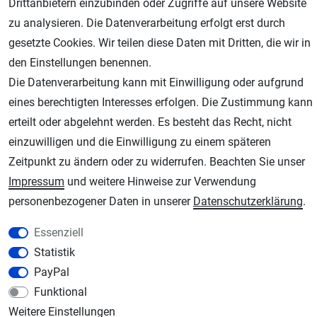
Drittanbietern einzubinden oder Zugriffe auf unsere Website
zu analysieren. Die Datenverarbeitung erfolgt erst durch
gesetzte Cookies. Wir teilen diese Daten mit Dritten, die wir in
den Einstellungen benennen.
Die Datenverarbeitung kann mit Einwilligung oder aufgrund
eines berechtigten Interesses erfolgen. Die Zustimmung kann
erteilt oder abgelehnt werden. Es besteht das Recht, nicht
AGB
Widerrufsrecht
Datenschutz
Impressum
einzuwilligen und die Einwilligung zu einem späteren
Unsere weiteren Shops:
Zeitpunkt zu ändern oder zu widerrufen. Beachten Sie unser
Impressum
und weitere Hinweise zur Verwendung
Schmincke-City.de
personenbezogener Daten in unserer
Daten­schutz­erklärung
.
Schmincke Künstlerfarben das Gesamtsortiment
Plotter-City.com
Essenziell
Schneideplotter, Transferpressen, Siebdruck und Plotterfolien
Statistik
Modellbau-City.com
PayPal
Military + Tabletop Plastikmodelle und Modellbau Farben - Bringen Sie Farbe ins
Funktional
Spiel.
Weitere Einstellungen