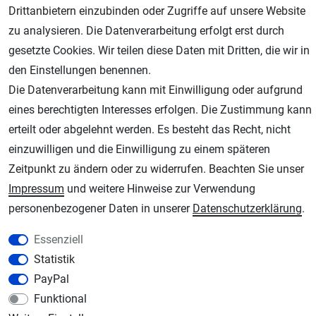
Drittanbietern einzubinden oder Zugriffe auf unsere Website
zu analysieren. Die Datenverarbeitung erfolgt erst durch
gesetzte Cookies. Wir teilen diese Daten mit Dritten, die wir in
den Einstellungen benennen.
Die Datenverarbeitung kann mit Einwilligung oder aufgrund
eines berechtigten Interesses erfolgen. Die Zustimmung kann
AGB
Widerrufsrecht
Datenschutz
Impressum
erteilt oder abgelehnt werden. Es besteht das Recht, nicht
einzuwilligen und die Einwilligung zu einem späteren
Unsere weiteren Shops:
Zeitpunkt zu ändern oder zu widerrufen. Beachten Sie unser
Schmincke-City.de
Impressum
und weitere Hinweise zur Verwendung
Schmincke Künstlerfarben das Gesamtsortiment
personenbezogener Daten in unserer
Daten­schutz­erklärung
.
Plotter-City.com
Schneideplotter, Transferpressen, Siebdruck und Plotterfolien
Essenziell
Statistik
Modellbau-City.com
PayPal
Military + Tabletop Plastikmodelle und Modellbau Farben - Bringen Sie Farbe ins
Spiel.
Funktional