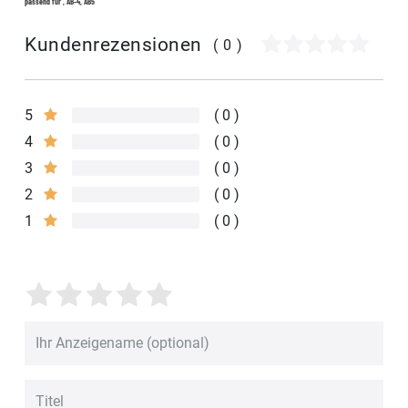
passend für , AB-4, AB5
Kundenrezensionen
(0)
5
0
4
0
3
0
2
0
1
0