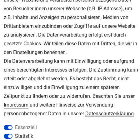
von Besucher:innen unserer Webseite (z.B. IP-Adresse), um
Geprüfter Shop
z.B. Inhalte und Anzeigen zu personalisieren, Medien von
Drittanbietern einzubinden oder Zugriffe auf unsere Website
zu analysieren. Die Datenverarbeitung erfolgt erst durch
gesetzte Cookies. Wir teilen diese Daten mit Dritten, die wir in
den Einstellungen benennen.
Die Datenverarbeitung kann mit Einwilligung oder aufgrund
eines berechtigten Interesses erfolgen. Die Zustimmung kann
erteilt oder abgelehnt werden. Es besteht das Recht, nicht
AGB
Widerrufsrecht
Datenschutz
Impressum
einzuwilligen und die Einwilligung zu einem späteren
Zeitpunkt zu ändern oder zu widerrufen. Beachten Sie unser
Unsere weiteren Shops:
Impressum
und weitere Hinweise zur Verwendung
Schmincke-City.de
personenbezogener Daten in unserer
Daten­schutz­erklärung
.
Schmincke Künstlerfarben das Gesamtsortiment
Essenziell
Plotter-City.com
Statistik
Schneideplotter, Transferpressen, Siebdruck und Plotterfolien