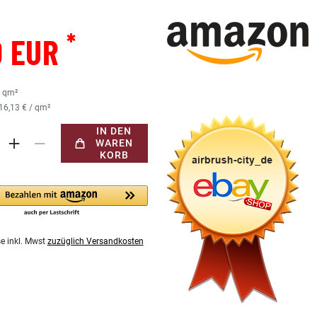
*
0 EUR
2
qm²
16,13 € / qm²
IN DEN
WAREN
KORB
se inkl. Mwst
zuzüglich Versandkosten