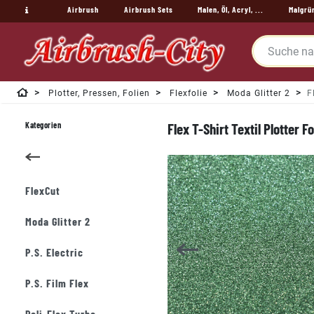
Airbrush
Airbrush Sets
Malen, Öl, Acryl, ...
Malgrü
Plotter, Pressen, Folien
Flexfolie
Moda Glitter 2
F
Kategorien
Flex T-Shirt Textil Plotter F
FlexCut
Moda Glitter 2
P.S. Electric
P.S. Film Flex
Poli-Flex Turbo