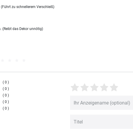
 (Führt zu schnellerem Verschleiß)
. (Reibt das Dekor unnötig)
0
0
0
0
0