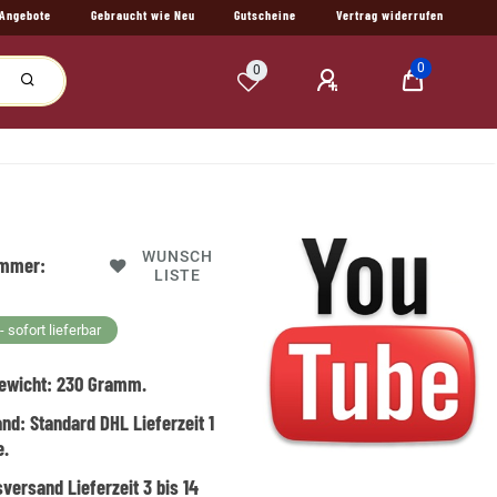
Angebote
Gebraucht wie Neu
Gutscheine
Vertrag widerrufen
0
0
WUNSCH
ummer:
LISTE
 sofort lieferbar
ewicht:
230
Gramm.
and:
Standard DHL Lieferzeit 1
e.
versand Lieferzeit 3 bis 14