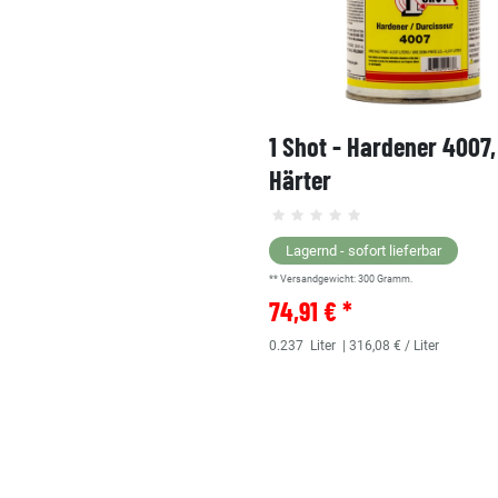
1 Shot - Hardener 4007
Härter
Lagernd - sofort lieferbar
** Versandgewicht:
300
Gramm.
74,91 € *
0.237
Liter
| 316,08 € / Liter