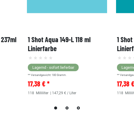
, 237ml
1 Shot Aqua 149-L 118 ml
1 Shot
Linierfarbe
Linier
Lagernd - sofort lieferbar
Lagernd
** Versandgewicht:
180
Gramm.
** Versandge
17,38 € *
17,38 
118
Milliliter
| 147,29 € / Liter
118
Millili