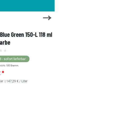
 Blue Green 150-L 118 ml
1 Shot Bright Red 104-L 
farbe
Linierfarbe
 - sofort lieferbar
Lagernd - sofort lieferbar
wicht:
180
Gramm.
** Versandgewicht:
180
Gramm.
€ *
25,36 € *
ter
| 147,29 € / Liter
118
Milliliter
| 214,92 € / Liter