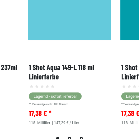
, 237ml
1 Shot Aqua 149-L 118 ml
1 Shot
Linierfarbe
Linier
Lagernd - sofort lieferbar
Lagernd
** Versandgewicht:
180
Gramm.
** Versandge
17,38 € *
17,38 
118
Milliliter
| 147,29 € / Liter
118
Millili