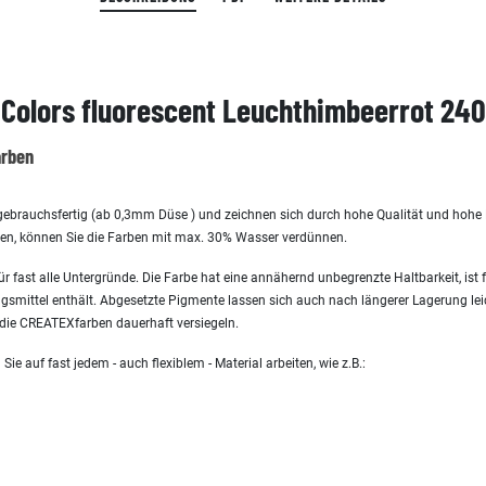
Colors fluorescent Leuchthimbeerrot 24
arben
ebrauchsfertig (ab 0,3mm Düse ) und zeichnen sich durch hohe Qualität und hohe L
len, können Sie die Farben mit max. 30% Wasser verdünnen.
r fast alle Untergründe. Die Farbe hat eine annähernd unbegrenzte Haltbarkeit, ist
gsmittel enthält. Abgesetzte Pigmente lassen sich auch nach längerer Lagerung leic
die CREATEXfarben dauerhaft versiegeln.
e auf fast jedem - auch flexiblem - Material arbeiten, wie z.B.: