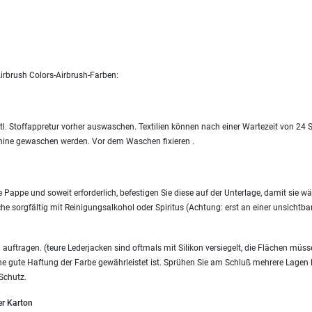
irbrush Colors-Airbrush-Farben:
tl. Stoffappretur vorher auswaschen. Textilien können nach einer Wartezeit von 24
ine gewaschen werden. Vor dem Waschen fixieren .
e Pappe und soweit erforderlich, befestigen Sie diese auf der Unterlage, damit sie wä
he sorgfältig mit Reinigungsalkohol oder Spiritus (Achtung: erst an einer unsichtbare
uftragen. (teure Lederjacken sind oftmals mit Silikon versiegelt, die Flächen müss
ine gute Haftung der Farbe gewährleistet ist. Sprühen Sie am Schluß mehrere Lagen F
Schutz.
er Karton