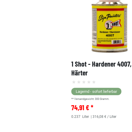
1 Shot - Hardener 4007
Härter
Lagernd - sofort lieferbar
** Versandgewicht:
300
Gramm.
74,91 € *
0.237
Liter
| 316,08 € / Liter