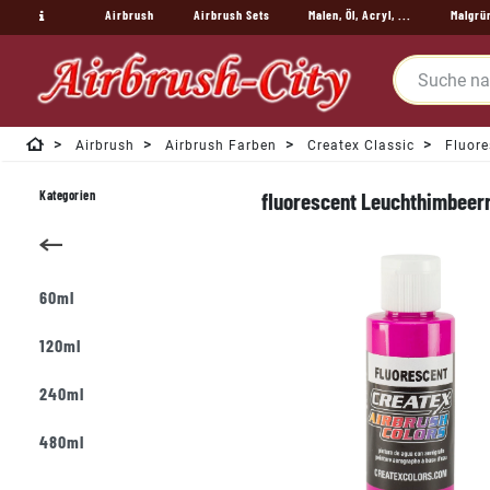
Airbrush
Airbrush Sets
Malen, Öl, Acryl, ...
Malgrü
Airbrush
Airbrush Farben
Createx Classic
Fluore
Kategorien
fluorescent Leuchthimbeer
60ml
120ml
240ml
480ml