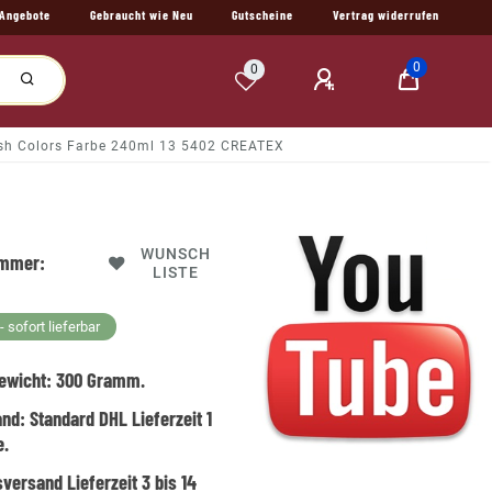
Angebote
Gebraucht wie Neu
Gutscheine
Vertrag widerrufen
0
0
ush Colors Farbe 240ml 13 5402 CREATEX
WUNSCH
ummer:
LISTE
 sofort lieferbar
ewicht:
300
Gramm.
and:
Standard DHL Lieferzeit 1
e.
versand Lieferzeit 3 bis 14