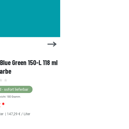
 Blue Green 150-L 118 ml
1 Shot Bright Red 104-L 
farbe
Linierfarbe
 - sofort lieferbar
Lagernd - sofort lieferbar
wicht:
180
Gramm.
** Versandgewicht:
180
Gramm.
€ *
25,36 € *
ter
| 147,29 € / Liter
118
Milliliter
| 214,92 € / Liter