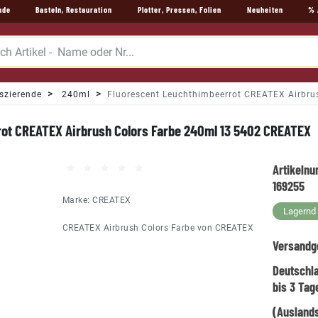
nde
Basteln, Restauration
Plotter, Pressen, Folien
Neuheiten
% 
szierende
240ml
Fluorescent Leuchthimbeerrot CREATEX Airbr
rot CREATEX Airbrush Colors Farbe 240ml 13 5402 CREATEX
Artikeln
169255
Marke:
CREATEX
Lagernd -
CREATEX Airbrush Colors Farbe von CREATEX
Versandg
Deutschl
bis 3 Tag
(Auslands