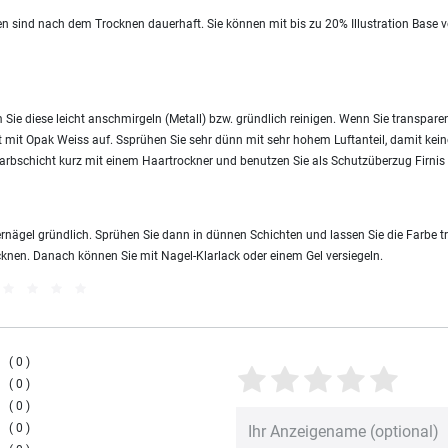
ben sind nach dem Trocknen dauerhaft. Sie können mit bis zu 20% Illustration Base 
em Sie diese leicht anschmirgeln (Metall) bzw. gründlich reinigen. Wenn Sie transpa
t mit Opak Weiss auf. Ssprühen Sie sehr dünn mit sehr hohem Luftanteil, damit kei
e Farbschicht kurz mit einem Haartrockner und benutzen Sie als Schutzüberzug Firni
gernägel gründlich. Sprühen Sie dann in dünnen Schichten und lassen Sie die Farbe 
cknen. Danach können Sie mit Nagel-Klarlack oder einem Gel versiegeln.
0
0
0
0