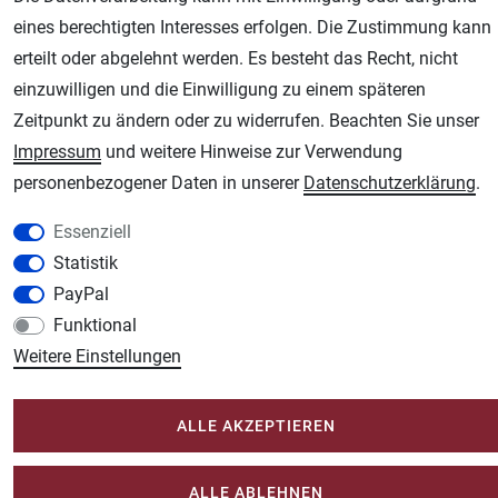
eines berechtigten Interesses erfolgen. Die Zustimmung kann
AGB
Widerrufsrecht
Datenschutz
Impressum
erteilt oder abgelehnt werden. Es besteht das Recht, nicht
einzuwilligen und die Einwilligung zu einem späteren
Unsere weiteren Shops:
Zeitpunkt zu ändern oder zu widerrufen. Beachten Sie unser
Impressum
und weitere Hinweise zur Verwendung
Schmincke-City.de
personenbezogener Daten in unserer
Daten­schutz­erklärung
.
Schmincke Künstlerfarben das Gesamtsortiment
Plotter-City.com
Essenziell
Schneideplotter, Transferpressen, Siebdruck und Plotterfolien
Statistik
Modellbau-City.com
PayPal
Military + Tabletop Plastikmodelle und Modellbau Farben - Bringen Sie Farbe ins
Funktional
Spiel.
Weitere Einstellungen
Im-Shop-kaufen.de
Küchen Zubehör - Haus/Garten - Tierbedarf
ALLE AKZEPTIEREN
ALLE ABLEHNEN