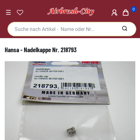
0
☰
Hansa - Nadelkappe Nr. 218793