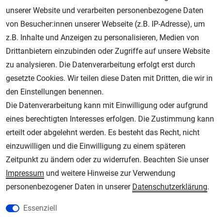
unserer Website und verarbeiten personenbezogene Daten
von Besucher:innen unserer Webseite (z.B. IP-Adresse), um
Geprüfter Shop
z.B. Inhalte und Anzeigen zu personalisieren, Medien von
Drittanbietern einzubinden oder Zugriffe auf unsere Website
zu analysieren. Die Datenverarbeitung erfolgt erst durch
gesetzte Cookies. Wir teilen diese Daten mit Dritten, die wir in
den Einstellungen benennen.
Die Datenverarbeitung kann mit Einwilligung oder aufgrund
eines berechtigten Interesses erfolgen. Die Zustimmung kann
erteilt oder abgelehnt werden. Es besteht das Recht, nicht
AGB
Widerrufsrecht
Datenschutz
Impressum
einzuwilligen und die Einwilligung zu einem späteren
Zeitpunkt zu ändern oder zu widerrufen. Beachten Sie unser
Unsere weiteren Shops:
Impressum
und weitere Hinweise zur Verwendung
Schmincke-City.de
personenbezogener Daten in unserer
Daten­schutz­erklärung
.
Schmincke Künstlerfarben das Gesamtsortiment
Essenziell
Plotter-City.com