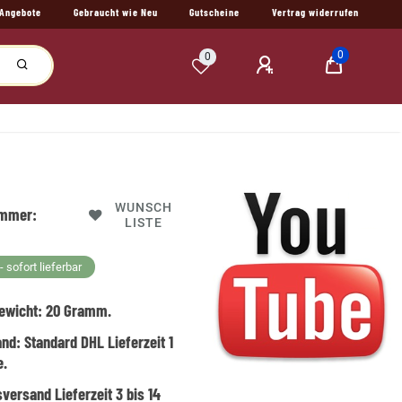
Angebote
Gebraucht wie Neu
Gutscheine
Vertrag widerrufen
0
0
WUNSCH
ummer:
LISTE
 sofort lieferbar
ewicht:
20
Gramm.
and:
Standard DHL Lieferzeit 1
e.
versand Lieferzeit 3 bis 14