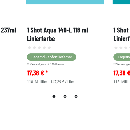
, 237ml
1 Shot Aqua 149-L 118 ml
1 Shot
Linierfarbe
Linier
Lagernd - sofort lieferbar
Lagernd
** Versandgewicht:
180
Gramm.
** Versandge
17,38 € *
17,38 
118
Milliliter
| 147,29 € / Liter
118
Millili