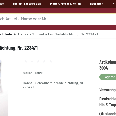
nde
Basteln, Restauration
Plotter, Pressen, Folien
Neuheiten
% 
atzteile
Hansa - Schraube Für Nadeldichtung, Nr. 223471
ichtung, Nr. 223471
Artikeln
3004
Marke:
Hansa
Lagernd -
Hansa - Schraube für Nadeldichtung, Nr.
223471
Versandg
Deutschl
bis 3 Tag
(Auslands