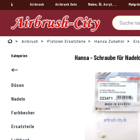
Airbrush
Airbrush Sets
Malen, Öl, Acryl, ...
Malgrü
Airbrush
Pistolen Ersatzteile
Hansa Zubehör
Ers
Kategorien
Hansa - Schraube für Nadeld
Düsen
Nadeln
Farbbecher
Ersatzteile
Luftkopf