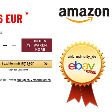
*
6 EUR
ck
IN DEN
WAREN
KORB
se inkl. Mwst
zuzüglich Versandkosten