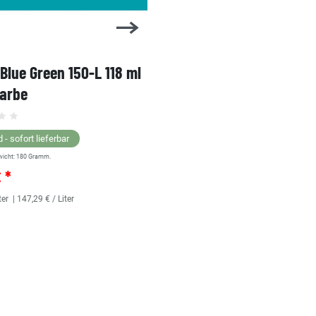
 Blue Green 150-L 118 ml
1 Shot Bright Red 104-L 
farbe
Linierfarbe
 - sofort lieferbar
Lagernd - sofort lieferbar
wicht:
180
Gramm.
** Versandgewicht:
180
Gramm.
€ *
25,36 € *
ter
| 147,29 € / Liter
118
Milliliter
| 214,92 € / Liter