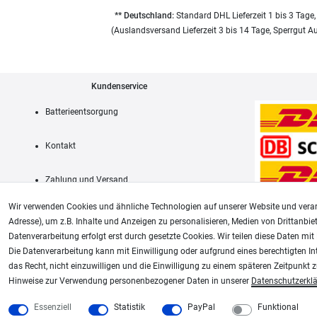
** Deutschland:
Standard DHL Lieferzeit 1 bis 3 Tage,
(Auslandsversand Lieferzeit 3 bis 14 Tage, Sperrgut A
Kundenservice
Batterieentsorgung
Kontakt
Zahlung und Versand
Wir verwenden Cookies und ähnliche Technologien auf unserer Website und verar
Adresse), um z.B. Inhalte und Anzeigen zu personalisieren, Medien von Drittanbie
Datenverarbeitung erfolgt erst durch gesetzte Cookies. Wir teilen diese Daten mit 
AGB
Die Datenverarbeitung kann mit Einwilligung oder aufgrund eines berechtigten In
das Recht, nicht einzuwilligen und die Einwilligung zu einem späteren Zeitpunkt 
Unsere weiteren Shops:
Hinweise zur Verwendung personenbezogener Daten in unserer
Daten­schutz­erkl
Schmincke-City.de
Plotter-City.com
Essenziell
Statistik
PayPal
Funktional
Schmincke Künstlerfarben das Gesamtsortiment
Schneideplotter, Transferpr