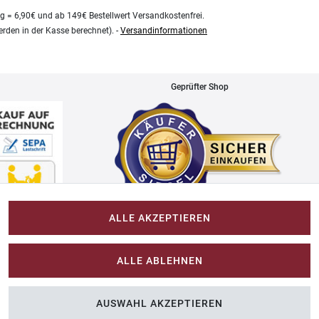
kg = 6,90€ und ab 149€ Bestellwert Versandkostenfrei.
rden in der Kasse berechnet). -
Versandinformationen
Geprüfter Shop
ALLE AKZEPTIEREN
Impressum
ALLE ABLEHNEN
Im-Shop-kaufen.de
AUSWAHL AKZEPTIEREN
n Sie Farbe ins Spiel.
Küchen Zubehör - Haus/Garten - Tierbedarf