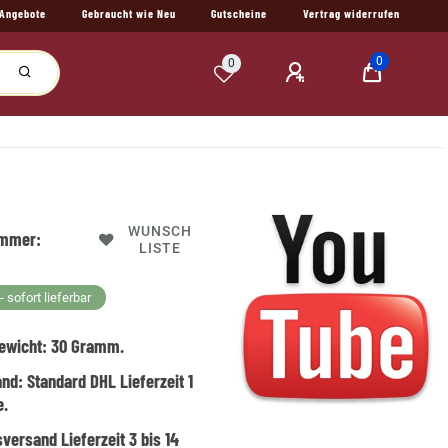
Angebote
Gebraucht wie Neu
Gutscheine
Vertrag widerrufen
0
0
WUNSCH
ummer:
LISTE
 sofort lieferbar
ewicht:
30
Gramm.
and:
Standard DHL Lieferzeit 1
e.
versand Lieferzeit 3 bis 14