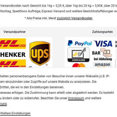
 Versandkosten nach Gewicht bis 1kg = 5,35 €, über 1kg bis 20 kg = 5,90€, über 20 
ufschlag, Speditions Aufträge, Express Versand und weitere Gewichtsstaffelungen we
* Alle Preise inkl. Mwst
zuzüglich Versandkosten
Versandpartner
Zahlungsarten
beiten personenbezogene Daten von Besucher:innen unserer Webseite (z.B. IP-
tern einzubinden oder Zugriffe auf unsere Website zu analysieren. Die
Dritten, die wir in den Einstellungen benennen.
Widerrufsrecht
Datenschutz
teresses erfolgen. Die Zustimmung kann erteilt oder abgelehnt werden. Es besteht
zu ändern oder zu widerrufen. Beachten Sie unser
Impressum
und weitere
ärung
.
Modellbau-City.com
Weitere Einstellungen
essen, Siebdruck und Plotterfolien
Military + Tabletop Plastikmodelle und Modellbau Farben - Bringe