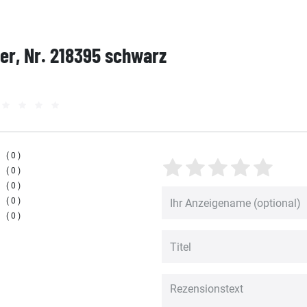
per, Nr. 218395 schwarz
0
0
0
0
0