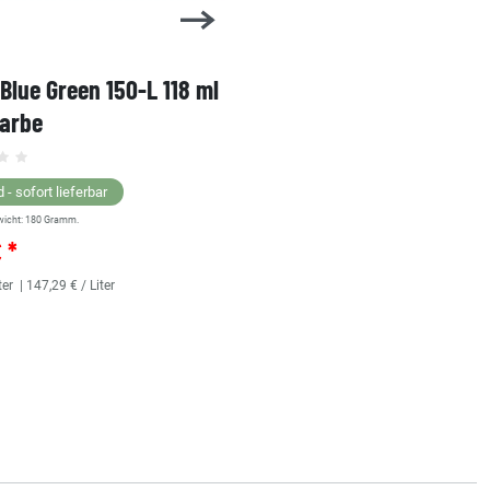
 Blue Green 150-L 118 ml
1 Shot Bright Red 104-L 
farbe
Linierfarbe
 - sofort lieferbar
Lagernd - sofort lieferbar
wicht:
180
Gramm.
** Versandgewicht:
180
Gramm.
€ *
25,36 € *
ter
| 147,29 € / Liter
118
Milliliter
| 214,92 € / Liter