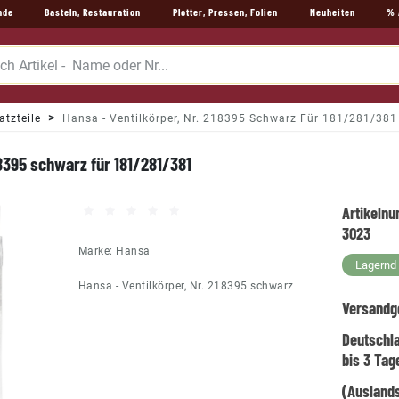
nde
Basteln, Restauration
Plotter, Pressen, Folien
Neuheiten
% 
atzteile
Hansa - Ventilkörper, Nr. 218395 Schwarz Für 181/281/381
18395 schwarz für 181/281/381
Artikeln
3023
Marke:
Hansa
Lagernd -
Hansa - Ventilkörper, Nr. 218395 schwarz
Versandg
Deutschl
bis 3 Tag
(Auslands