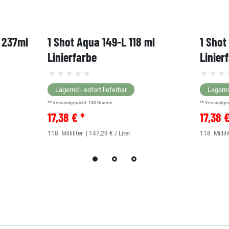
, 237ml
1 Shot Aqua 149-L 118 ml
1 Shot
Linierfarbe
Linier
Lagernd - sofort lieferbar
Lagernd
** Versandgewicht:
180
Gramm.
** Versandge
17,38 € *
17,38 
118
Milliliter
| 147,29 € / Liter
118
Millili