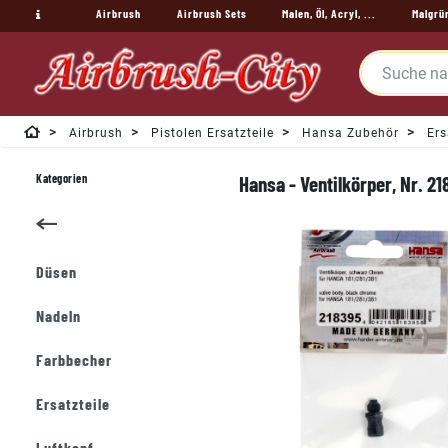
Airbrush
Airbrush Sets
Malen, Öl, Acryl, ...
Malgrü
Airbrush
Pistolen Ersatzteile
Hansa Zubehör
Ers
Kategorien
Hansa - Ventilkörper, Nr. 2
Düsen
Nadeln
Farbbecher
Ersatzteile
Luftkopf