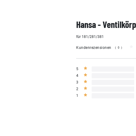
Hansa - Ventilkör
für 181/281/381
Kundenrezensionen
(0)
5
4
3
2
1