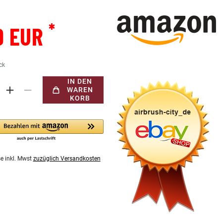
*
9 EUR
ck
IN DEN
WAREN
KORB
se inkl. Mwst
zuzüglich Versandkosten