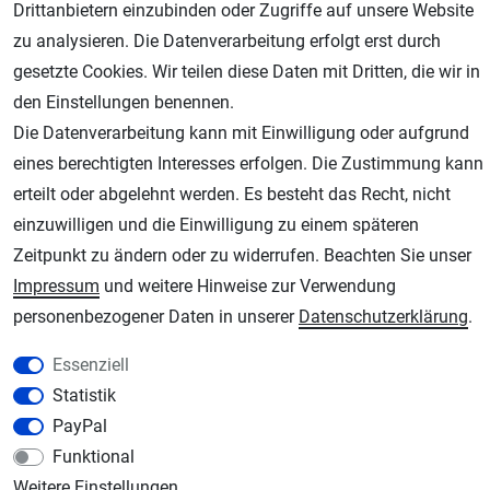
Drittanbietern einzubinden oder Zugriffe auf unsere Website
zu analysieren. Die Datenverarbeitung erfolgt erst durch
gesetzte Cookies. Wir teilen diese Daten mit Dritten, die wir in
den Einstellungen benennen.
Die Datenverarbeitung kann mit Einwilligung oder aufgrund
eines berechtigten Interesses erfolgen. Die Zustimmung kann
AGB
Widerrufsrecht
Datenschutz
Impressum
erteilt oder abgelehnt werden. Es besteht das Recht, nicht
einzuwilligen und die Einwilligung zu einem späteren
Unsere weiteren Shops:
Zeitpunkt zu ändern oder zu widerrufen. Beachten Sie unser
Schmincke-City.de
Impressum
und weitere Hinweise zur Verwendung
Schmincke Künstlerfarben das Gesamtsortiment
personenbezogener Daten in unserer
Daten­schutz­erklärung
.
Plotter-City.com
Essenziell
Schneideplotter, Transferpressen, Siebdruck und Plotterfolien
Statistik
Modellbau-City.com
PayPal
Military + Tabletop Plastikmodelle und Modellbau Farben - Bringen Sie Farbe ins
Funktional
Spiel.
Weitere Einstellungen