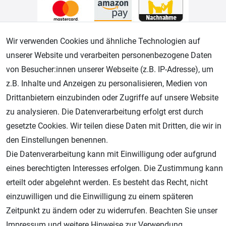
Wir verwenden Cookies und ähnliche Technologien auf
Geprüfter Shop
unserer Website und verarbeiten personenbezogene Daten
von Besucher:innen unserer Webseite (z.B. IP-Adresse), um
z.B. Inhalte und Anzeigen zu personalisieren, Medien von
Drittanbietern einzubinden oder Zugriffe auf unsere Website
zu analysieren. Die Datenverarbeitung erfolgt erst durch
gesetzte Cookies. Wir teilen diese Daten mit Dritten, die wir in
den Einstellungen benennen.
Die Datenverarbeitung kann mit Einwilligung oder aufgrund
AGB
Widerrufsrecht
Datenschutz
Impressum
eines berechtigten Interesses erfolgen. Die Zustimmung kann
erteilt oder abgelehnt werden. Es besteht das Recht, nicht
Unsere weiteren Shops:
einzuwilligen und die Einwilligung zu einem späteren
Schmincke-City.de
Zeitpunkt zu ändern oder zu widerrufen. Beachten Sie unser
Schmincke Künstlerfarben das Gesamtsortiment
Impressum
und weitere Hinweise zur Verwendung