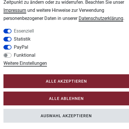
Zeitpunkt zu ändern oder zu widerrufen. Beachten Sie unser
Schmincke Künstlerfarben das Gesamtsortiment
Impressum
und weitere Hinweise zur Verwendung
Plotter-City.com
personenbezogener Daten in unserer
Daten­schutz­erklärung
.
Schneideplotter, Transferpressen, Siebdruck und Plotterfolien
Essenziell
Modellbau-City.com
Statistik
Military + Tabletop Plastikmodelle und Modellbau Farben - Bringen Sie Farbe ins
Spiel.
PayPal
Im-Shop-kaufen.de
Funktional
Küchen Zubehör - Haus/Garten - Tierbedarf
Weitere Einstellungen
ALLE AKZEPTIEREN
ALLE ABLEHNEN
AUSWAHL AKZEPTIEREN