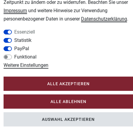
Zeitpunkt zu ändern oder zu widerrufen. Beachten Sie unser
Unsere weiteren Shops:
Impressum
und weitere Hinweise zur Verwendung
Schmincke-City.de
personenbezogener Daten in unserer
Daten­schutz­erklärung
.
Schmincke Künstlerfarben das Gesamtsortiment
Essenziell
Plotter-City.com
Statistik
Schneideplotter, Transferpressen, Siebdruck und Plotterfolien
PayPal
Modellbau-City.com
Funktional
Military + Tabletop Plastikmodelle und Modellbau Farben - Bringen Sie Farbe ins
Spiel.
Weitere Einstellungen
Im-Shop-kaufen.de
Küchen Zubehör - Haus/Garten - Tierbedarf
ALLE AKZEPTIEREN
ALLE ABLEHNEN
AUSWAHL AKZEPTIEREN