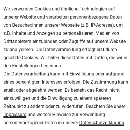
Wir verwenden Cookies und ähnliche Technologien auf
unserer Website und verarbeiten personenbezogene Daten
Geprüfter Shop
von Besucher:innen unserer Webseite (z.B. IP-Adresse), um
z.B. Inhalte und Anzeigen zu personalisieren, Medien von
Drittanbietern einzubinden oder Zugriffe auf unsere Website
zu analysieren. Die Datenverarbeitung erfolgt erst durch
gesetzte Cookies. Wir teilen diese Daten mit Dritten, die wir in
den Einstellungen benennen.
Die Datenverarbeitung kann mit Einwilligung oder aufgrund
eines berechtigten Interesses erfolgen. Die Zustimmung kann
AGB
Widerrufsrecht
Datenschutz
Impressum
erteilt oder abgelehnt werden. Es besteht das Recht, nicht
einzuwilligen und die Einwilligung zu einem späteren
Unsere weiteren Shops:
Zeitpunkt zu ändern oder zu widerrufen. Beachten Sie unser
Schmincke-City.de
Impressum
und weitere Hinweise zur Verwendung
Schmincke Künstlerfarben das Gesamtsortiment
personenbezogener Daten in unserer
Daten­schutz­erklärung
.