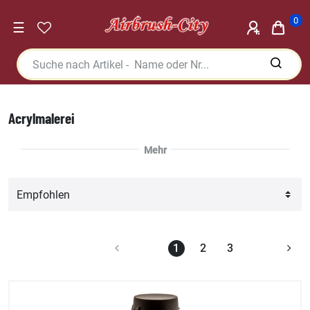
0
☰
Acrylmalerei
1
2
3