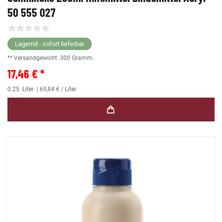
50 555 027
Lagernd - sofort lieferbar
** Versandgewicht:
300
Gramm.
17,46 € *
0.25
Liter
| 69,84 € / Liter