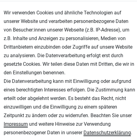
Schmincke - PRIMAcryl Professional feinste
Wir verwenden Cookies und ähnliche Technologien auf
brillante Acrylfarbe, Titan Goldgelb fluid, 250ml
unserer Website und verarbeiten personenbezogene Daten
Premiumacrylfarbe, Acrylmalerei, 13 235 027
von Besucher:innen unserer Webseite (z.B. IP-Adresse), um
z.B. Inhalte und Anzeigen zu personalisieren, Medien von
Lagernd - sofort lieferbar
Drittanbietern einzubinden oder Zugriffe auf unsere Website
** Versandgewicht:
300
Gramm.
zu analysieren. Die Datenverarbeitung erfolgt erst durch
31,34 € *
gesetzte Cookies. Wir teilen diese Daten mit Dritten, die wir in
den Einstellungen benennen.
0.25
Liter
| 125,36 € / Liter
Die Datenverarbeitung kann mit Einwilligung oder aufgrund
eines berechtigten Interesses erfolgen. Die Zustimmung kann
erteilt oder abgelehnt werden. Es besteht das Recht, nicht
einzuwilligen und die Einwilligung zu einem späteren
Zeitpunkt zu ändern oder zu widerrufen. Beachten Sie unser
Impressum
und weitere Hinweise zur Verwendung
personenbezogener Daten in unserer
Daten­schutz­erklärung
.