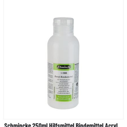
Schmincke 250ml Hilfsmittel Bindemittel Acryl