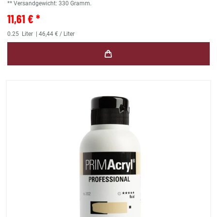
** Versandgewicht:
330
Gramm.
11,61 € *
0.25
Liter
| 46,44 € / Liter