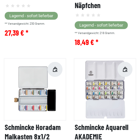
Näpfchen
Lagernd - sofort lieferbar
** Versandgewicht:
250
Gramm.
Lagernd - sofort lieferbar
27,39 € *
** Versandgewicht:
218
Gramm.
18,49 € *
Schmincke Horadam
Schmincke Aquarell
Malkasten 8x1/2
AKADEMIE