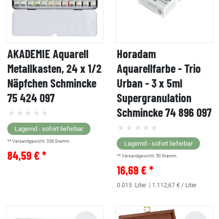
AKADEMIE Aquarell
Horadam
Metallkasten, 24 x 1/2
Aquarellfarbe - Trio
Näpfchen Schmincke
Urban - 3 x 5ml
75 424 097
Supergranulation
Schmincke 74 896 097
Lagernd - sofort lieferbar
** Versandgewicht:
338
Gramm.
Lagernd - sofort lieferbar
84,59 € *
** Versandgewicht:
50
Gramm.
16,69 € *
0.015
Liter
| 1.112,67 € / Liter