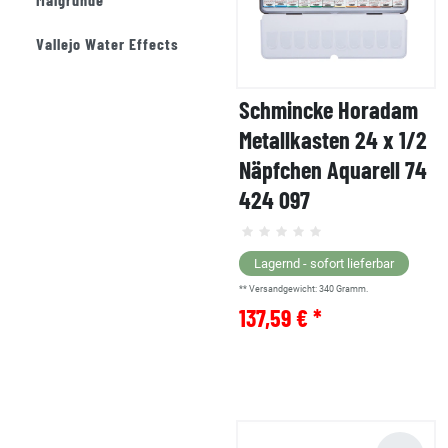
Vallejo Water Effects
Schmincke Horadam
Metallkasten 24 x 1/2
Näpfchen Aquarell 74
424 097
Lagernd - sofort lieferbar
** Versandgewicht:
340
Gramm.
137,59 € *