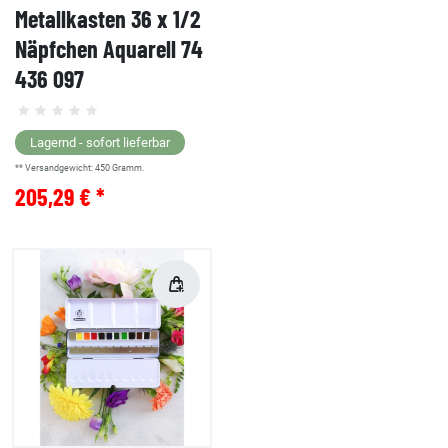
Metallkasten 36 x 1/2
Näpfchen Aquarell 74
436 097
Lagernd - sofort lieferbar
** Versandgewicht:
450
Gramm.
205,29 € *