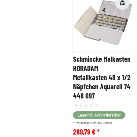
Schmincke Malkasten
HORADAM
Metallkasten 48 x 1/2
Näpfchen Aquarell 74
448 097
Lagernd - sofort lieferbar
** Versandgewicht:
580
Gramm.
269,79 € *