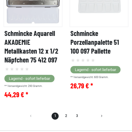
Schmincke Aquarell
Schmincke
AKADEMIE
Porzellanpalette 51
Metallkasten 12 x 1/2
100 097 Pallette
Näpfchen 75 412 097
Lagernd - sofort lieferbar
** Versandgewicht:
600
Gramm.
Lagernd - sofort lieferbar
26,79 € *
** Versandgewicht:
290
Gramm.
44,29 € *
1
2
3