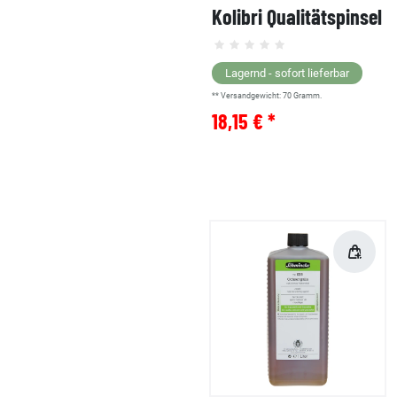
Kolibri Qualitätspinsel
Lagernd - sofort lieferbar
** Versandgewicht:
70
Gramm.
18,15 € *