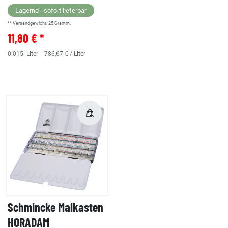
Lagernd - sofort lieferbar
** Versandgewicht:
25
Gramm.
11,80 € *
0.015
Liter
| 786,67 € / Liter
Schmincke Malkasten
HORADAM