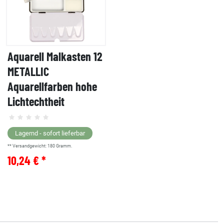
Aquarell Malkasten 12
METALLIC
Aquarellfarben hohe
Lichtechtheit
Lagernd - sofort lieferbar
** Versandgewicht:
180
Gramm.
10,24 € *