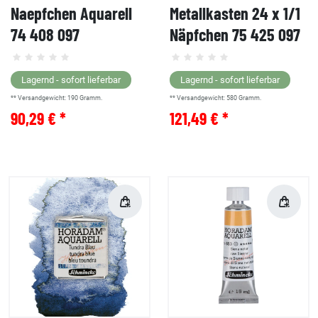
Naepfchen Aquarell
Metallkasten 24 x 1/1
74 408 097
Näpfchen 75 425 097
Lagernd - sofort lieferbar
Lagernd - sofort lieferbar
** Versandgewicht:
190
Gramm.
** Versandgewicht:
580
Gramm.
90,29 € *
121,49 € *