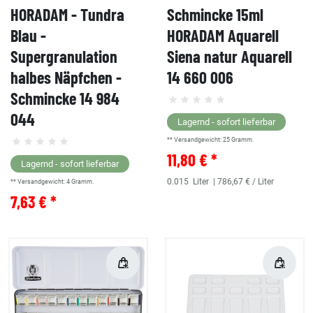
HORADAM - Tundra
Schmincke 15ml
Blau -
HORADAM Aquarell
Supergranulation
Siena natur Aquarell
halbes Näpfchen -
14 660 006
Schmincke 14 984
044
Lagernd - sofort lieferbar
** Versandgewicht:
25
Gramm.
11,80 € *
Lagernd - sofort lieferbar
0.015
Liter
| 786,67 € / Liter
** Versandgewicht:
4
Gramm.
7,63 € *