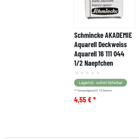
Schmincke AKADEMIE
Aquarell Deckweiss
Aquarell 16 111 044
1/2 Naepfchen
Lagernd - sofort lieferbar
** Versandgewicht:
10
Gramm.
4,55 € *