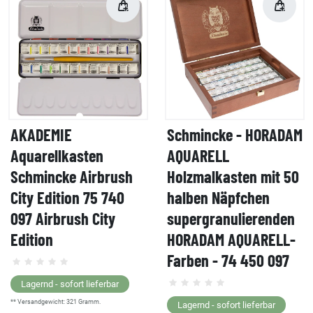
AKADEMIE
Schmincke - HORADAM
Aquarellkasten
AQUARELL
Schmincke Airbrush
Holzmalkasten mit 50
City Edition 75 740
halben Näpfchen
097 Airbrush City
supergranulierenden
Edition
HORADAM AQUARELL-
Farben - 74 450 097
Lagernd - sofort lieferbar
** Versandgewicht:
321
Gramm.
Lagernd - sofort lieferbar