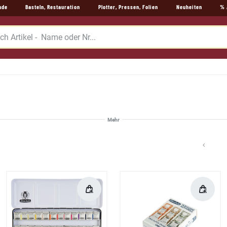
nde
Basteln, Restauration
Plotter, Pressen, Folien
Neuheiten
% 