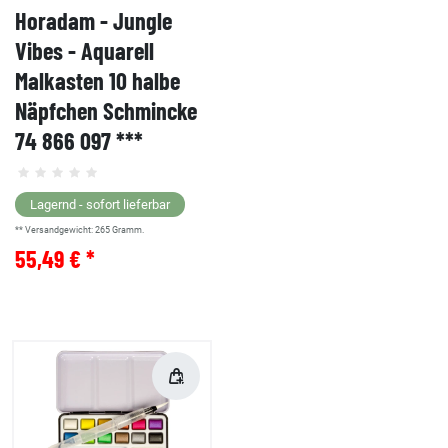
Horadam - Jungle
Vibes - Aquarell
Malkasten 10 halbe
Näpfchen Schmincke
74 866 097 ***
Lagernd - sofort lieferbar
** Versandgewicht:
265
Gramm.
55,49 € *