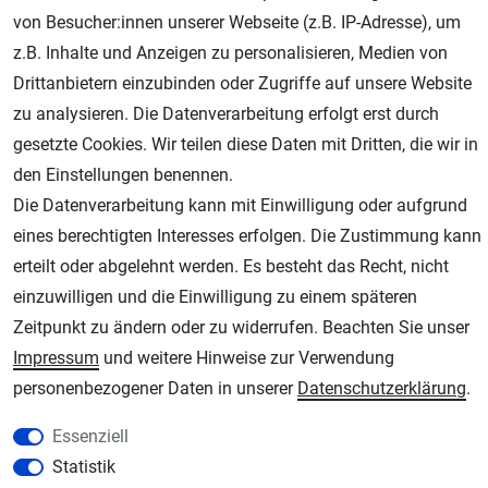
Geprüfter Shop
von Besucher:innen unserer Webseite (z.B. IP-Adresse), um
z.B. Inhalte und Anzeigen zu personalisieren, Medien von
Drittanbietern einzubinden oder Zugriffe auf unsere Website
zu analysieren. Die Datenverarbeitung erfolgt erst durch
gesetzte Cookies. Wir teilen diese Daten mit Dritten, die wir in
den Einstellungen benennen.
Die Datenverarbeitung kann mit Einwilligung oder aufgrund
eines berechtigten Interesses erfolgen. Die Zustimmung kann
erteilt oder abgelehnt werden. Es besteht das Recht, nicht
AGB
Widerrufsrecht
Datenschutz
Impressum
einzuwilligen und die Einwilligung zu einem späteren
Unsere weiteren Shops:
Zeitpunkt zu ändern oder zu widerrufen. Beachten Sie unser
Impressum
und weitere Hinweise zur Verwendung
Schmincke-City.de
personenbezogener Daten in unserer
Daten­schutz­erklärung
.
Schmincke Künstlerfarben das Gesamtsortiment
Plotter-City.com
Essenziell
Schneideplotter, Transferpressen, Siebdruck und Plotterfolien
Statistik