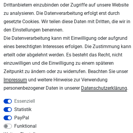
Drittanbietern einzubinden oder Zugriffe auf unsere Website
zu analysieren. Die Datenverarbeitung erfolgt erst durch
gesetzte Cookies. Wir teilen diese Daten mit Dritten, die wir in
den Einstellungen benennen.
Die Datenverarbeitung kann mit Einwilligung oder aufgrund
eines berechtigten Interesses erfolgen. Die Zustimmung kann
erteilt oder abgelehnt werden. Es besteht das Recht, nicht
AGB
Widerrufsrecht
Datenschutz
Impressum
einzuwilligen und die Einwilligung zu einem späteren
Unsere weiteren Shops:
Zeitpunkt zu ändern oder zu widerrufen. Beachten Sie unser
Impressum
und weitere Hinweise zur Verwendung
Schmincke-City.de
personenbezogener Daten in unserer
Daten­schutz­erklärung
.
Schmincke Künstlerfarben das Gesamtsortiment
Plotter-City.com
Essenziell
Schneideplotter, Transferpressen, Siebdruck und Plotterfolien
Statistik
Modellbau-City.com
PayPal
Military + Tabletop Plastikmodelle und Modellbau Farben - Bringen Sie Farbe ins
Funktional
Spiel.