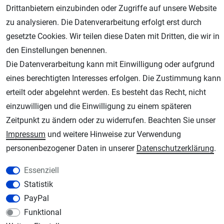
Drittanbietern einzubinden oder Zugriffe auf unsere Website
zu analysieren. Die Datenverarbeitung erfolgt erst durch
gesetzte Cookies. Wir teilen diese Daten mit Dritten, die wir in
den Einstellungen benennen.
Die Datenverarbeitung kann mit Einwilligung oder aufgrund
eines berechtigten Interesses erfolgen. Die Zustimmung kann
erteilt oder abgelehnt werden. Es besteht das Recht, nicht
AGB
Widerrufsrecht
Datenschutz
Impressum
einzuwilligen und die Einwilligung zu einem späteren
Unsere weiteren Shops:
Zeitpunkt zu ändern oder zu widerrufen. Beachten Sie unser
Impressum
und weitere Hinweise zur Verwendung
Schmincke-City.de
personenbezogener Daten in unserer
Daten­schutz­erklärung
.
Schmincke Künstlerfarben das Gesamtsortiment
Plotter-City.com
Essenziell
Schneideplotter, Transferpressen, Siebdruck und Plotterfolien
Statistik
Modellbau-City.com
PayPal
Military + Tabletop Plastikmodelle und Modellbau Farben - Bringen Sie Farbe ins
Funktional
Spiel.