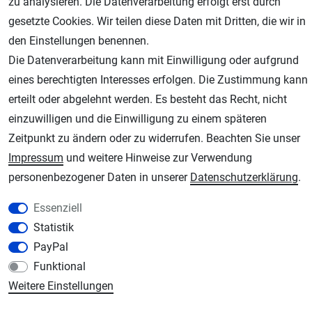
zu analysieren. Die Datenverarbeitung erfolgt erst durch
gesetzte Cookies. Wir teilen diese Daten mit Dritten, die wir in
den Einstellungen benennen.
Die Datenverarbeitung kann mit Einwilligung oder aufgrund
AGB
Widerrufsrecht
Datenschutz
Impressum
eines berechtigten Interesses erfolgen. Die Zustimmung kann
erteilt oder abgelehnt werden. Es besteht das Recht, nicht
Unsere weiteren Shops:
einzuwilligen und die Einwilligung zu einem späteren
Zeitpunkt zu ändern oder zu widerrufen. Beachten Sie unser
Schmincke-City.de
Impressum
und weitere Hinweise zur Verwendung
Schmincke Künstlerfarben das Gesamtsortiment
personenbezogener Daten in unserer
Daten­schutz­erklärung
.
Plotter-City.com
Schneideplotter, Transferpressen, Siebdruck und Plotterfolien
Essenziell
Modellbau-City.com
Statistik
Military + Tabletop Plastikmodelle und Modellbau Farben - Bringen Sie Farbe ins
PayPal
Spiel.
Funktional
Im-Shop-kaufen.de
Weitere Einstellungen
Küchen Zubehör - Haus/Garten - Tierbedarf