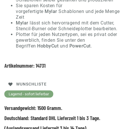
Sie sparen Kosten für
vorgefertigte
Mylar
Schablonen und jede Menge
Zeit
Mylar
lässt sich hervorragend mit dem Cutter,
Stencil-Burner oder Schneideplotter bearbeiten.
Plotter für jeden Nutzertypen, sei es privat oder
gewerblich, finden Sie unter den
Begriffen
HobbyCut
und
PowerCut
.
Artikelnummer:
14731
WUNSCHLISTE
Lagernd - sofort lieferbar
Versandgewicht:
1500
Gramm.
Deutschland:
Standard DHL Lieferzeit 1 bis 3 Tage.
(Auslandsversand Lieferzeit 3 bis 14 Tage)