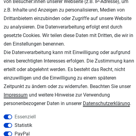
von Besucher:innen unserer Webseite (z.B. IP-Adresse), um
Geprüfter Shop
z.B. Inhalte und Anzeigen zu personalisieren, Medien von
Drittanbietern einzubinden oder Zugriffe auf unsere Website
zu analysieren. Die Datenverarbeitung erfolgt erst durch
gesetzte Cookies. Wir teilen diese Daten mit Dritten, die wir in
den Einstellungen benennen.
Die Datenverarbeitung kann mit Einwilligung oder aufgrund
eines berechtigten Interesses erfolgen. Die Zustimmung kann
erteilt oder abgelehnt werden. Es besteht das Recht, nicht
AGB
Widerrufsrecht
Datenschutz
Impressum
einzuwilligen und die Einwilligung zu einem späteren
Zeitpunkt zu ändern oder zu widerrufen. Beachten Sie unser
Unsere weiteren Shops:
Impressum
und weitere Hinweise zur Verwendung
Schmincke-City.de
personenbezogener Daten in unserer
Daten­schutz­erklärung
.
Schmincke Künstlerfarben das Gesamtsortiment
Essenziell
Plotter-City.com
Statistik
Schneideplotter, Transferpressen, Siebdruck und Plotterfolien
PayPal