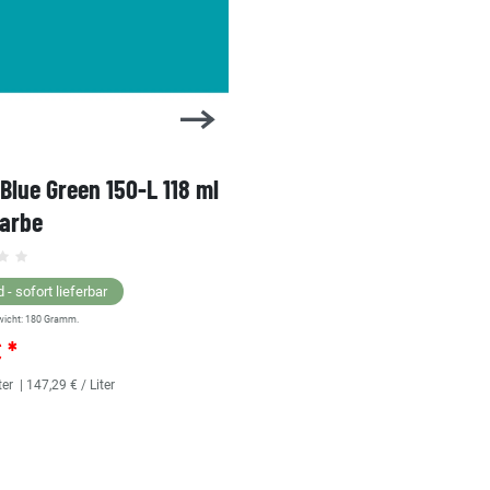
 Blue Green 150-L 118 ml
1 Shot Bright Red 104-L 
farbe
Linierfarbe
 - sofort lieferbar
Lagernd - sofort lieferbar
wicht:
180
Gramm.
** Versandgewicht:
180
Gramm.
€ *
25,36 € *
ter
| 147,29 € / Liter
118
Milliliter
| 214,92 € / Liter