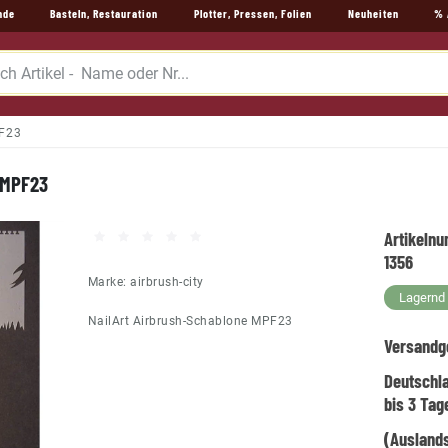
nde
Basteln, Restauration
Plotter, Pressen, Folien
Neuheiten
% 
PF23
 MPF23
Artikeln
1356
Marke:
airbrush-city
Lagernd -
NailArt Airbrush-Schablone MPF23
Versandg
Deutschl
bis 3 Tag
(Auslands