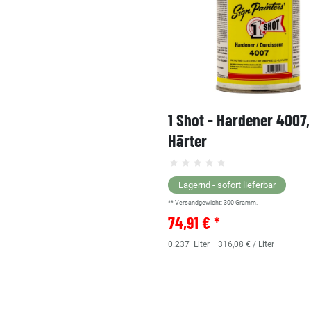
1 Shot - Hardener 4007
Härter
Lagernd - sofort lieferbar
** Versandgewicht:
300
Gramm.
74,91 € *
0.237
Liter
| 316,08 € / Liter