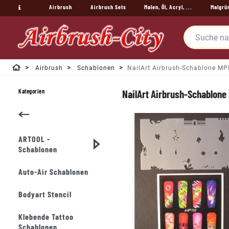
Airbrush
Airbrush Sets
Malen, Öl, Acryl, ...
Malgrü
Airbrush
Schablonen
NailArt Airbrush-Schablone M
Kategorien
NailArt Airbrush-Schablone
ARTOOL -
Schablonen
Auto-Air Schablonen
Bodyart Stencil
Klebende Tattoo
Schablonen