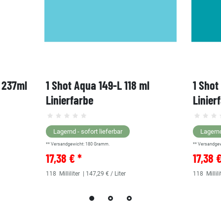
, 237ml
1 Shot Aqua 149-L 118 ml
1 Shot
Linierfarbe
Linier
Lagernd - sofort lieferbar
Lagernd
** Versandgewicht:
180
Gramm.
** Versandge
17,38 € *
17,38 
118
Milliliter
| 147,29 € / Liter
118
Millili