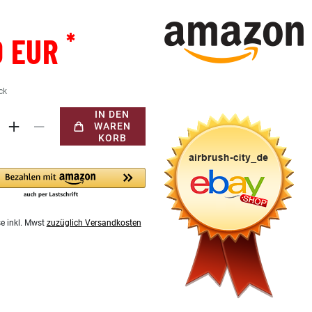
*
0 EUR
ck
IN DEN
WAREN
KORB
se inkl. Mwst
zuzüglich Versandkosten