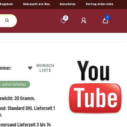
Angebote
Gebraucht wie Neu
Gutscheine
Vertrag widerrufen
0
0
WUNSCH
ummer:
LISTE
 sofort lieferbar
ewicht:
20
Gramm.
and:
Standard DHL Lieferzeit 1
e.
versand Lieferzeit 3 bis 14