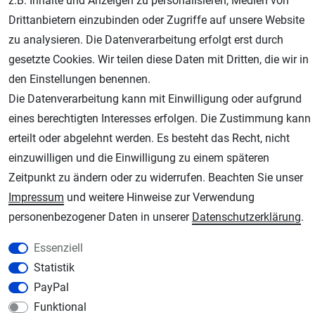
z.B. Inhalte und Anzeigen zu personalisieren, Medien von
Drittanbietern einzubinden oder Zugriffe auf unsere Website
zu analysieren. Die Datenverarbeitung erfolgt erst durch
gesetzte Cookies. Wir teilen diese Daten mit Dritten, die wir in
den Einstellungen benennen.
Die Datenverarbeitung kann mit Einwilligung oder aufgrund
eines berechtigten Interesses erfolgen. Die Zustimmung kann
erteilt oder abgelehnt werden. Es besteht das Recht, nicht
AGB
Widerrufsrecht
Datenschutz
Impressum
einzuwilligen und die Einwilligung zu einem späteren
Zeitpunkt zu ändern oder zu widerrufen. Beachten Sie unser
Unsere weiteren Shops:
Impressum
und weitere Hinweise zur Verwendung
Schmincke-City.de
personenbezogener Daten in unserer
Daten­schutz­erklärung
.
Schmincke Künstlerfarben das Gesamtsortiment
Essenziell
Plotter-City.com
Statistik
Schneideplotter, Transferpressen, Siebdruck und Plotterfolien
PayPal
Modellbau-City.com
Funktional
Military + Tabletop Plastikmodelle und Modellbau Farben - Bringen Sie Farbe ins