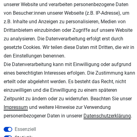
unserer Website und verarbeiten personenbezogene Daten
von Besucher:innen unserer Webseite (z.B. IP-Adresse), um
Geprüfter Shop
z.B. Inhalte und Anzeigen zu personalisieren, Medien von
Drittanbietern einzubinden oder Zugriffe auf unsere Website
zu analysieren. Die Datenverarbeitung erfolgt erst durch
gesetzte Cookies. Wir teilen diese Daten mit Dritten, die wir in
den Einstellungen benennen.
Die Datenverarbeitung kann mit Einwilligung oder aufgrund
eines berechtigten Interesses erfolgen. Die Zustimmung kann
erteilt oder abgelehnt werden. Es besteht das Recht, nicht
AGB
Widerrufsrecht
Datenschutz
Impressum
einzuwilligen und die Einwilligung zu einem späteren
Zeitpunkt zu ändern oder zu widerrufen. Beachten Sie unser
Unsere weiteren Shops:
Impressum
und weitere Hinweise zur Verwendung
Schmincke-City.de
personenbezogener Daten in unserer
Daten­schutz­erklärung
.
Schmincke Künstlerfarben das Gesamtsortiment
Essenziell
Plotter-City.com