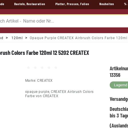
nde
Basteln, Restauration
Plotter, Pressen, Folien
Neuheiten
% 
nd
120ml
Opaque Purple CREATEX Airbrush Colors Farbe 120m
rush Colors Farbe 120ml 12 5202 CREATEX
Artikeln
13356
Marke:
CREATEX
Lagernd -
opaque purple, CREATEX Airbrush Colors
Farbe von CREATEX
Versandg
Deutschl
bis 3 Tag
(Auslands