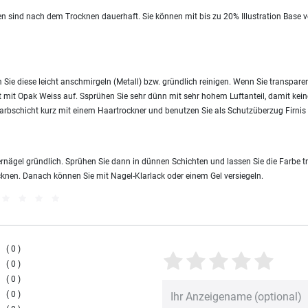
ben sind nach dem Trocknen dauerhaft. Sie können mit bis zu 20% Illustration Base 
em Sie diese leicht anschmirgeln (Metall) bzw. gründlich reinigen. Wenn Sie transpa
t mit Opak Weiss auf. Ssprühen Sie sehr dünn mit sehr hohem Luftanteil, damit kei
e Farbschicht kurz mit einem Haartrockner und benutzen Sie als Schutzüberzug Firni
gernägel gründlich. Sprühen Sie dann in dünnen Schichten und lassen Sie die Farbe 
cknen. Danach können Sie mit Nagel-Klarlack oder einem Gel versiegeln.
0
0
0
0