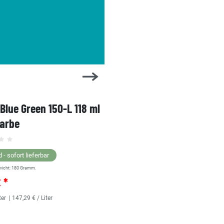
 Blue Green 150-L 118 ml
1 Shot Bright Red 104-L 
farbe
Linierfarbe
 - sofort lieferbar
Lagernd - sofort lieferbar
wicht:
180
Gramm.
** Versandgewicht:
180
Gramm.
€ *
25,36 € *
ter
| 147,29 € / Liter
118
Milliliter
| 214,92 € / Liter