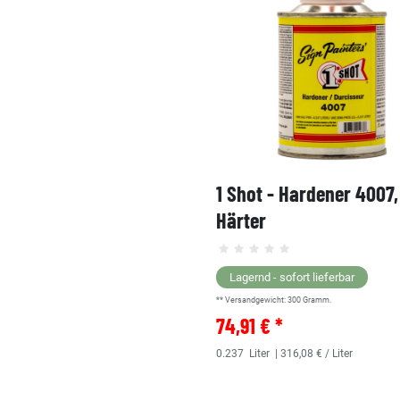
1 Shot - Hardener 4007
Härter
Lagernd - sofort lieferbar
** Versandgewicht:
300
Gramm.
74,91 € *
0.237
Liter
| 316,08 € / Liter