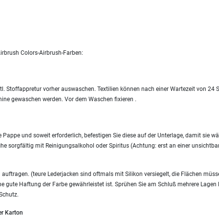
irbrush Colors-Airbrush-Farben:
tl. Stoffappretur vorher auswaschen. Textilien können nach einer Wartezeit von 24
ine gewaschen werden. Vor dem Waschen fixieren .
e Pappe und soweit erforderlich, befestigen Sie diese auf der Unterlage, damit sie wä
he sorgfältig mit Reinigungsalkohol oder Spiritus (Achtung: erst an einer unsichtbare
uftragen. (teure Lederjacken sind oftmals mit Silikon versiegelt, die Flächen müss
ine gute Haftung der Farbe gewährleistet ist. Sprühen Sie am Schluß mehrere Lagen F
Schutz.
er Karton