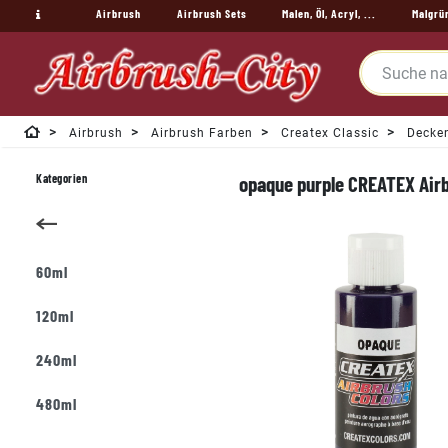
Airbrush
Airbrush Sets
Malen, Öl, Acryl, ...
Malgrü
Airbrush
Airbrush Farben
Createx Classic
Decke
Kategorien
opaque purple CREATEX Airb
60ml
120ml
240ml
480ml