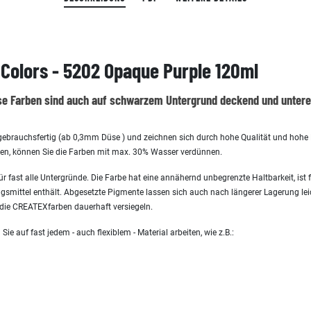
Colors - 5202 Opaque Purple 120ml
ese Farben sind auch auf schwarzem Untergrund deckend und unter
ebrauchsfertig (ab 0,3mm Düse ) und zeichnen sich durch hohe Qualität und hohe L
len, können Sie die Farben mit max. 30% Wasser verdünnen.
r fast alle Untergründe. Die Farbe hat eine annähernd unbegrenzte Haltbarkeit, ist
gsmittel enthält. Abgesetzte Pigmente lassen sich auch nach längerer Lagerung leic
die CREATEXfarben dauerhaft versiegeln.
e auf fast jedem - auch flexiblem - Material arbeiten, wie z.B.: