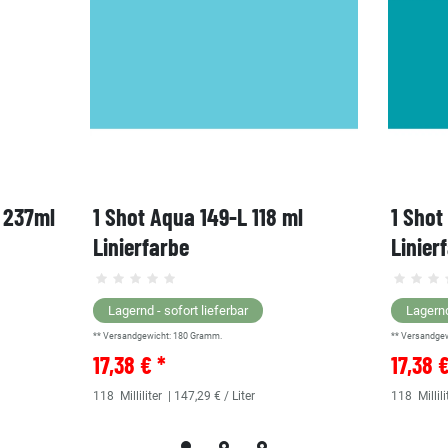
, 237ml
1 Shot Aqua 149-L 118 ml
1 Shot
Linierfarbe
Linier
Lagernd - sofort lieferbar
Lagernd
** Versandgewicht:
180
Gramm.
** Versandge
17,38 € *
17,38 
118
Milliliter
| 147,29 € / Liter
118
Millili