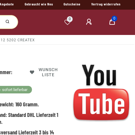
Angebote
Gebraucht wie Neu
Gutscheine
Vertrag widerrufen
0
0
l 12 5202 CREATEX
WUNSCH
ummer:
LISTE
 sofort lieferbar
ewicht:
160
Gramm.
and:
Standard DHL Lieferzeit 1
e.
versand Lieferzeit 3 bis 14