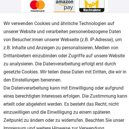
Wir verwenden Cookies und ähnliche Technologien auf
Geprüfter Shop
unserer Website und verarbeiten personenbezogene Daten
von Besucher:innen unserer Webseite (z.B. IP-Adresse), um
z.B. Inhalte und Anzeigen zu personalisieren, Medien von
Drittanbietern einzubinden oder Zugriffe auf unsere Website
zu analysieren. Die Datenverarbeitung erfolgt erst durch
gesetzte Cookies. Wir teilen diese Daten mit Dritten, die wir in
den Einstellungen benennen.
Die Datenverarbeitung kann mit Einwilligung oder aufgrund
AGB
Widerrufsrecht
Datenschutz
Impressum
eines berechtigten Interesses erfolgen. Die Zustimmung kann
erteilt oder abgelehnt werden. Es besteht das Recht, nicht
Unsere weiteren Shops:
einzuwilligen und die Einwilligung zu einem späteren
Schmincke-City.de
Zeitpunkt zu ändern oder zu widerrufen. Beachten Sie unser
Schmincke Künstlerfarben das Gesamtsortiment
Impressum
und weitere Hinweise zur Verwendung