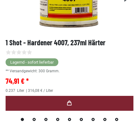
1 Shot - Hardener 4007, 237ml Härter
Lagernd - sofort lieferbar
** Versandgewicht:
300
Gramm.
74,91 € *
0.237
Liter
| 316,08 € / Liter