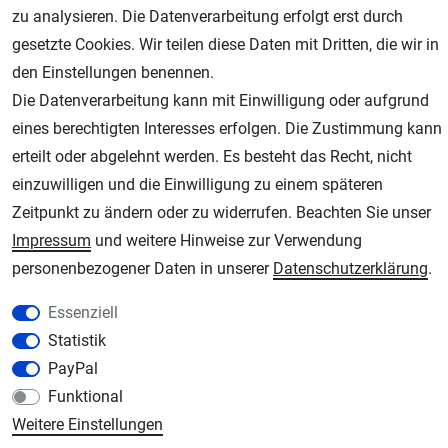
zu analysieren. Die Datenverarbeitung erfolgt erst durch
gesetzte Cookies. Wir teilen diese Daten mit Dritten, die wir in
den Einstellungen benennen.
AGB
Widerrufsrecht
Datenschutz
Impressum
Die Datenverarbeitung kann mit Einwilligung oder aufgrund
eines berechtigten Interesses erfolgen. Die Zustimmung kann
Unsere weiteren Shops:
erteilt oder abgelehnt werden. Es besteht das Recht, nicht
Schmincke-City.de
einzuwilligen und die Einwilligung zu einem späteren
Schmincke Künstlerfarben das Gesamtsortiment
Zeitpunkt zu ändern oder zu widerrufen. Beachten Sie unser
Plotter-City.com
Impressum
und weitere Hinweise zur Verwendung
Schneideplotter, Transferpressen, Siebdruck und Plotterfolien
personenbezogener Daten in unserer
Daten­schutz­erklärung
.
Modellbau-City.com
Essenziell
Military + Tabletop Plastikmodelle und Modellbau Farben - Bringen Sie Farbe ins
Statistik
Spiel.
PayPal
Im-Shop-kaufen.de
Funktional
Küchen Zubehör - Haus/Garten - Tierbedarf
Weitere Einstellungen