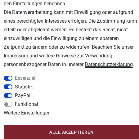
den Einstellungen benennen.
Die Datenverarbeitung kann mit Einwilligung oder aufgrund
eines berechtigten Interesses erfolgen. Die Zustimmung kann
AGB
Widerrufsrecht
Datenschutz
Impressum
erteilt oder abgelehnt werden. Es besteht das Recht, nicht
einzuwilligen und die Einwilligung zu einem späteren
Unsere weiteren Shops:
Zeitpunkt zu ändern oder zu widerrufen. Beachten Sie unser
Schmincke-City.de
Impressum
und weitere Hinweise zur Verwendung
Schmincke Künstlerfarben das Gesamtsortiment
personenbezogener Daten in unserer
Daten­schutz­erklärung
.
Plotter-City.com
Essenziell
Schneideplotter, Transferpressen, Siebdruck und Plotterfolien
Statistik
Modellbau-City.com
PayPal
Military + Tabletop Plastikmodelle und Modellbau Farben - Bringen Sie Farbe ins
Spiel.
Funktional
Weitere Einstellungen
Im-Shop-kaufen.de
Küchen Zubehör - Haus/Garten - Tierbedarf
ALLE AKZEPTIEREN