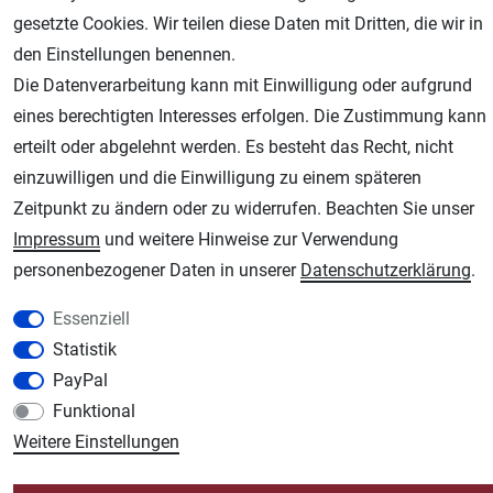
gesetzte Cookies. Wir teilen diese Daten mit Dritten, die wir in
den Einstellungen benennen.
Die Datenverarbeitung kann mit Einwilligung oder aufgrund
eines berechtigten Interesses erfolgen. Die Zustimmung kann
AGB
Widerrufsrecht
Datenschutz
Impressum
erteilt oder abgelehnt werden. Es besteht das Recht, nicht
einzuwilligen und die Einwilligung zu einem späteren
Unsere weiteren Shops:
Zeitpunkt zu ändern oder zu widerrufen. Beachten Sie unser
Schmincke-City.de
Impressum
und weitere Hinweise zur Verwendung
Schmincke Künstlerfarben das Gesamtsortiment
personenbezogener Daten in unserer
Daten­schutz­erklärung
.
Plotter-City.com
Essenziell
Schneideplotter, Transferpressen, Siebdruck und Plotterfolien
Statistik
Modellbau-City.com
PayPal
Military + Tabletop Plastikmodelle und Modellbau Farben - Bringen Sie Farbe ins
Spiel.
Funktional
Weitere Einstellungen
Im-Shop-kaufen.de
Küchen Zubehör - Haus/Garten - Tierbedarf