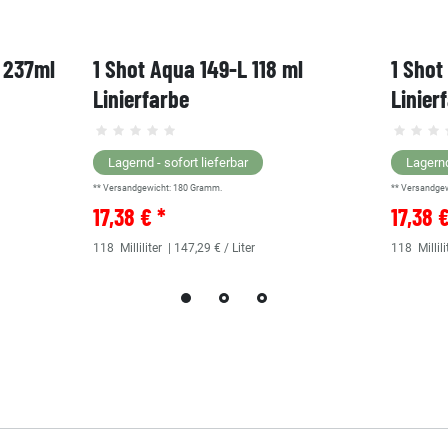
, 237ml
1 Shot Aqua 149-L 118 ml
1 Shot
Linierfarbe
Linier
Lagernd - sofort lieferbar
Lagernd
** Versandgewicht:
180
Gramm.
** Versandge
17,38 € *
17,38 
118
Milliliter
| 147,29 € / Liter
118
Millili