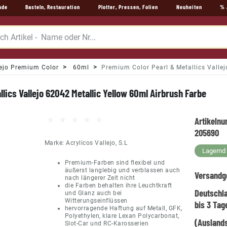
nde
Basteln, Restauration
Plotter, Pressen, Folien
Neuheiten
% 
ejo Premium Color
60ml
Premium Color Pearl & Metallics Valle
lics Vallejo 62042 Metallic Yellow 60ml Airbrush Farbe
Artikeln
205690
Marke:
Acrylicos Vallejo, S.L
Lagernd -
Premium-Farben sind flexibel und
äußerst langlebig und verblassen auch
Versandg
nach längerer Zeit nicht
die Farben behalten ihre Leuchtkraft
Deutschl
und Glanz auch bei
Witterungseinflüssen
bis 3 Tag
hervorragende Haftung auf Metall, GFK,
Polyethylen, klare Lexan Polycarbonat,
(Auslands
Slot-Car und RC-Karosserien