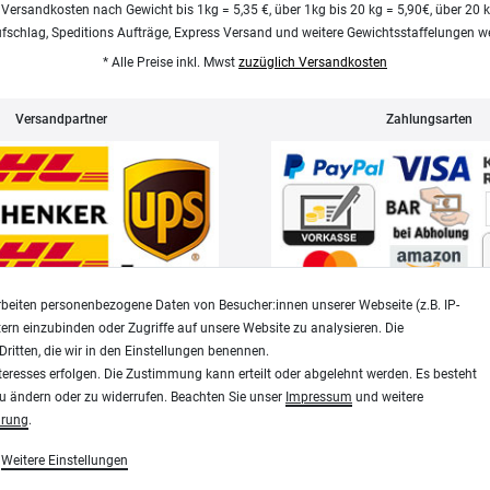
 Versandkosten nach Gewicht bis 1kg = 5,35 €, über 1kg bis 20 kg = 5,90€, über 20 
ufschlag, Speditions Aufträge, Express Versand und weitere Gewichtsstaffelungen we
* Alle Preise inkl. Mwst
zuzüglich Versandkosten
Versandpartner
Zahlungsarten
beiten personenbezogene Daten von Besucher:innen unserer Webseite (z.B. IP-
tern einzubinden oder Zugriffe auf unsere Website zu analysieren. Die
Dritten, die wir in den Einstellungen benennen.
Widerrufsrecht
Datenschutz
teresses erfolgen. Die Zustimmung kann erteilt oder abgelehnt werden. Es besteht
zu ändern oder zu widerrufen. Beachten Sie unser
Impressum
und weitere
ärung
.
Modellbau-City.com
Weitere Einstellungen
essen, Siebdruck und Plotterfolien
Military + Tabletop Plastikmodelle und Modellbau Farben - Bringe