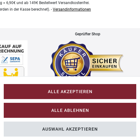
kg = 6,90€ und ab 149€ Bestellwert Versandkostenfrei.
rden in der Kasse berechnet). -
Versandinformationen
Geprüfter Shop
ALLE AKZEPTIEREN
Impressum
ALLE ABLEHNEN
Im-Shop-kaufen.de
AUSWAHL AKZEPTIEREN
n Sie Farbe ins Spiel.
Küchen Zubehör - Haus/Garten - Tierbedarf