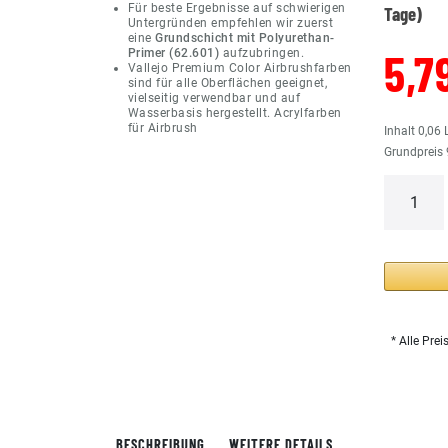
Für beste Ergebnisse auf schwierigen
Tage)
Untergründen empfehlen wir zuerst
eine
Grundschicht mit Polyurethan-
5,7
Primer (62.601)
aufzubringen.
Vallejo Premium Color Airbrushfarben
sind für alle Oberflächen geeignet,
vielseitig verwendbar und auf
Wasserbasis hergestellt. Acrylfarben
für Airbrush
Inhalt
0,06
Grundpreis
* Alle Prei
BESCHREIBUNG
WEITERE DETAILS