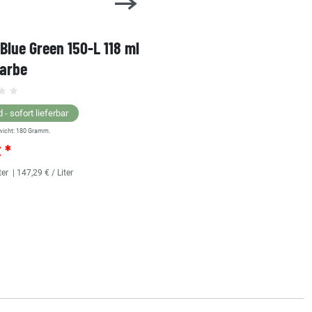
 Blue Green 150-L 118 ml
1 Shot Bright Red 104-L 
farbe
Linierfarbe
 - sofort lieferbar
Lagernd - sofort lieferbar
wicht:
180
Gramm.
** Versandgewicht:
180
Gramm.
€ *
25,36 € *
ter
| 147,29 € / Liter
118
Milliliter
| 214,92 € / Liter