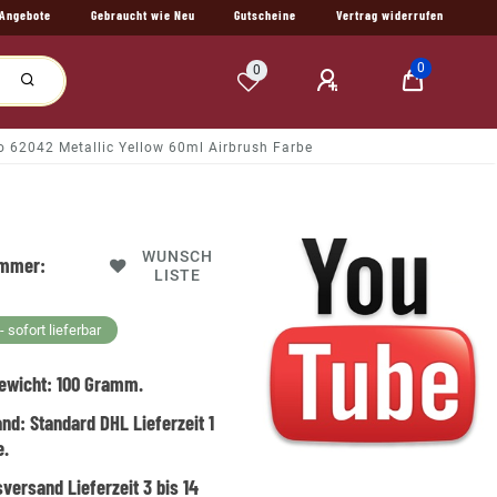
Angebote
Gebraucht wie Neu
Gutscheine
Vertrag widerrufen
0
0
jo 62042 Metallic Yellow 60ml Airbrush Farbe
WUNSCH
ummer:
LISTE
 sofort lieferbar
ewicht:
100
Gramm.
and:
Standard DHL Lieferzeit 1
e.
versand Lieferzeit 3 bis 14