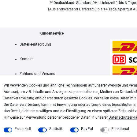
** Deutschland:
Standard DHL Lieferzeit 1 bis 3 Tage,
(Auslandsversand Lieferzeit 3 bis 14 Tage, Sperrgut A
Kundenservice
Batterieentsorgung
Kontakt
Zahlung und Versand
Wir verwenden Cookies und ähnliche Technologien auf unserer Website und verar
Adresse), um z.B. Inhalte und Anzeigen zu personalisieren, Medien von Drittanbie
Datenverarbeitung erfolgt erst durch gesetzte Cookies. Wir teilen diese Daten mit 
AGB
Die Datenverarbeitung kann mit Einwilligung oder aufgrund eines berechtigten In
das Recht, nicht einzuwilligen und die Einwilligung zu einem späteren Zeitpunkt 
Unsere weiteren Shops:
Hinweise zur Verwendung personenbezogener Daten in unserer
Daten­schutz­erkl
Schmincke-City.de
Plotter-City.com
Essenziell
Statistik
PayPal
Funktional
Schmincke Künstlerfarben das Gesamtsortiment
Schneideplotter, Transferpr