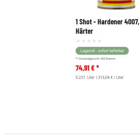
1 Shot - Hardener 4007
Härter
Lagernd - sofort lieferbar
** Versandgewicht:
300
Gramm.
74,91 € *
0.237
Liter
| 316,08 € / Liter