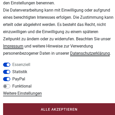
den Einstellungen benennen.
Die Datenverarbeitung kann mit Einwilligung oder aufgrund
eines berechtigten Interesses erfolgen. Die Zustimmung kann
AGB
Widerrufsrecht
Datenschutz
Impressum
erteilt oder abgelehnt werden. Es besteht das Recht, nicht
einzuwilligen und die Einwilligung zu einem späteren
Unsere weiteren Shops:
Zeitpunkt zu ändern oder zu widerrufen. Beachten Sie unser
Schmincke-City.de
Impressum
und weitere Hinweise zur Verwendung
Schmincke Künstlerfarben das Gesamtsortiment
personenbezogener Daten in unserer
Daten­schutz­erklärung
.
Plotter-City.com
Essenziell
Schneideplotter, Transferpressen, Siebdruck und Plotterfolien
Statistik
Modellbau-City.com
PayPal
Military + Tabletop Plastikmodelle und Modellbau Farben - Bringen Sie Farbe ins
Spiel.
Funktional
Weitere Einstellungen
Im-Shop-kaufen.de
Küchen Zubehör - Haus/Garten - Tierbedarf
ALLE AKZEPTIEREN