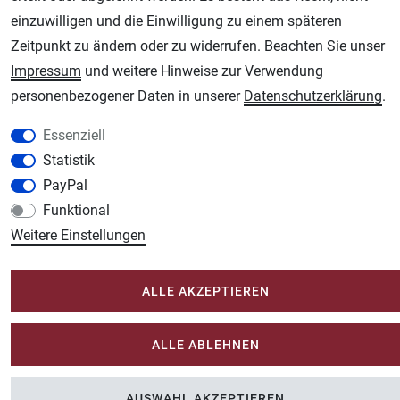
Unsere weiteren Shops:
einzuwilligen und die Einwilligung zu einem späteren
Schmincke-City.de
Zeitpunkt zu ändern oder zu widerrufen. Beachten Sie unser
Schmincke Künstlerfarben das Gesamtsortiment
Impressum
und weitere Hinweise zur Verwendung
Plotter-City.com
personenbezogener Daten in unserer
Daten­schutz­erklärung
.
Schneideplotter, Transferpressen, Siebdruck und Plotterfolien
Essenziell
Modellbau-City.com
Statistik
Military + Tabletop Plastikmodelle und Modellbau Farben - Bringen Sie Farbe ins
PayPal
Spiel.
Funktional
Im-Shop-kaufen.de
Weitere Einstellungen
Küchen Zubehör - Haus/Garten - Tierbedarf
ALLE AKZEPTIEREN
ALLE ABLEHNEN
AUSWAHL AKZEPTIEREN