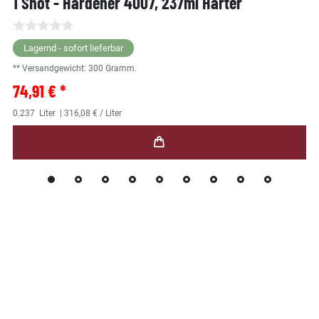
1 Shot - Hardener 4007, 237ml Härter
Lagernd - sofort lieferbar
** Versandgewicht:
300
Gramm.
74,91 € *
0.237
Liter
| 316,08 € / Liter