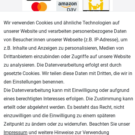
Wir verwenden Cookies und ähnliche Technologien auf
Geprüfter Shop
unserer Website und verarbeiten personenbezogene Daten
von Besucher:innen unserer Webseite (z.B. IP-Adresse), um
z.B. Inhalte und Anzeigen zu personalisieren, Medien von
Drittanbietern einzubinden oder Zugriffe auf unsere Website
zu analysieren. Die Datenverarbeitung erfolgt erst durch
gesetzte Cookies. Wir teilen diese Daten mit Dritten, die wir in
den Einstellungen benennen.
Die Datenverarbeitung kann mit Einwilligung oder aufgrund
AGB
Widerrufsrecht
Datenschutz
Impressum
eines berechtigten Interesses erfolgen. Die Zustimmung kann
erteilt oder abgelehnt werden. Es besteht das Recht, nicht
Unsere weiteren Shops:
einzuwilligen und die Einwilligung zu einem späteren
Schmincke-City.de
Zeitpunkt zu ändern oder zu widerrufen. Beachten Sie unser
Schmincke Künstlerfarben das Gesamtsortiment
Impressum
und weitere Hinweise zur Verwendung