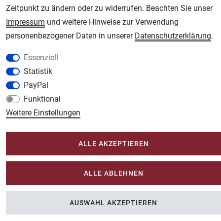
Zeitpunkt zu ändern oder zu widerrufen. Beachten Sie unser
Unsere weiteren Shops:
Impressum
und weitere Hinweise zur Verwendung
Schmincke-City.de
personenbezogener Daten in unserer
Daten­schutz­erklärung
.
Schmincke Künstlerfarben das Gesamtsortiment
Essenziell
Plotter-City.com
Statistik
Schneideplotter, Transferpressen, Siebdruck und Plotterfolien
PayPal
Modellbau-City.com
Funktional
Military + Tabletop Plastikmodelle und Modellbau Farben - Bringen Sie Farbe ins
Spiel.
Weitere Einstellungen
Im-Shop-kaufen.de
Küchen Zubehör - Haus/Garten - Tierbedarf
ALLE AKZEPTIEREN
ALLE ABLEHNEN
AUSWAHL AKZEPTIEREN